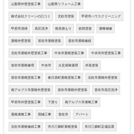
山梨県外壁塗装工事
山梨県リフォーム工事
株式会社クリーンの口コミ
北杜市塗装
甲府市ハウスクリーニング
甲府市清掃
高圧洗浄
相見積もり
鉄部塗装
漆喰補修
屋根外壁塗装
笛吹市屋根塗装
笛吹市屋根修繕
北杜市屋根外壁塗装工事
中央市屋根塗装工事
中央市外壁塗装工事
笛吹市屋根修理
中央市
火災保険適用
外装塗装
笛吹市屋根塗装工事
春日居町屋根塗装工事
北杜市屋根外壁塗装
南アルプス市屋根外壁塗装
笛吹市屋根外壁塗装
笛吹市高圧洗浄
甲府市外壁塗装工事
下塗り
南アルプス市漆喰工事
屋根漆喰工事
雨樋工事
笛吹市
アパート
北杜市屋根修繕工事
市川三郷町屋根塗装
市川三郷町足場設置