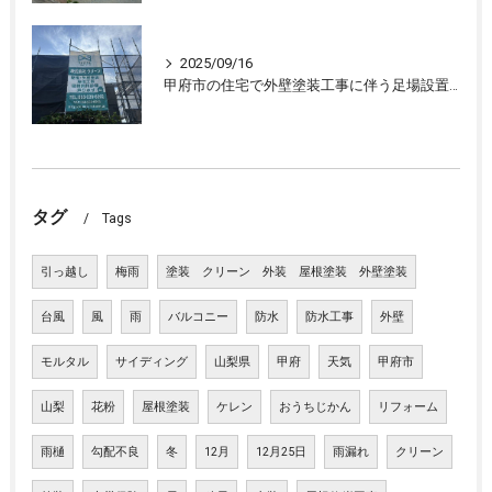
2025/09/16
甲府市の住宅で外壁塗装工事に伴う足場設置、外壁の下処理を行いました。
タグ
Tags
引っ越し
梅雨
塗装 クリーン 外装 屋根塗装 外壁塗装
台風
風
雨
バルコニー
防水
防水工事
外壁
モルタル
サイディング
山梨県
甲府
天気
甲府市
山梨
花粉
屋根塗装
ケレン
おうちじかん
リフォーム
雨樋
勾配不良
冬
12月
12月25日
雨漏れ
クリーン