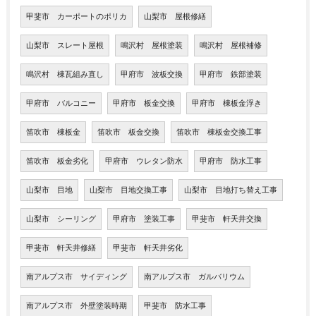
甲斐市 カーポートのポリカ
山梨市 屋根修繕
山梨市 スレート屋根
鳴沢村 屋根塗装
鳴沢村 屋根補修
鳴沢村 棟瓦組み直し
甲府市 波板交換
甲府市 鉄部塗装
甲府市 バルコニー
甲府市 板金交換
甲府市 棟板金浮き
笛吹市 棟板金
笛吹市 板金交換
笛吹市 棟板金交換工事
笛吹市 板金劣化
甲府市 ウレタン防水
甲府市 防水工事
山梨市 目地
山梨市 目地交換工事
山梨市 目地打ち替え工事
山梨市 シーリング
甲府市 塗装工事
甲斐市 軒天井交換
甲斐市 軒天井修繕
甲斐市 軒天井劣化
南アルプス市 サイディング
南アルプス市 ガルバリウム
南アルプス市 外壁塗装時期
甲斐市 防水工事