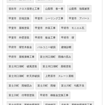
笛吹市 クロス張替え工事
山梨県 春一番
山梨県 強風被害
甲斐市 目地交換
甲斐市 シーリング工事
甲斐市 アパート
甲斐市 屋根塗装
甲斐市 外装工事
甲府市 モニエル瓦
甲斐市 外壁塗装
甲府市 板金工事
甲府市 塀
甲府市 塀笠木板金
バルコニー破損
建物診断
甲府市 屋根漆喰工事
富士河口湖町 雨樋の歪み
富士河口湖町 破風塗装
富士河口湖町 屋根塗装
富士河口湖町 軒天井破損
上野原市 スレート屋根
富士川町 雨樋歪み
富士川町 雨樋
富士川町 勾配不良
富士川町 付帯部塗装
甲府市 棟板金交換工事
富士吉田市 屋根外壁塗装
現地確認
北杜市 屋根外壁塗装工事