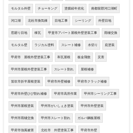
モルタル外壁
チョーキング
塗膜経年劣化
南都留郡河口湖町
河口湖
北杜市換気棟
目地工事
シーリング
外壁目地
窓廻り目地
棟瓦
甲斐市アパート屋根外壁塗装工事
雨樋交換
モルタル壁
ラジカル塗料
スレート補修
水切り
庇塗装
甲府市 屋根外壁塗装工事
和瓦屋根
板金飛散
災害
甲州市屋根外壁塗装工事
スレート割れ
屋根補修
笛吹市折半屋根塗装
甲府市外壁補修
甲府市クラック補修
甲府市外壁ひび割れ補修
甲府市高所作業
甲州市シーリング工事
甲州市屋根塗装
甲州市がいしぇき塗装
甲州市外壁塗装
甲州市雨樋交換
甲州市スレート割れ
ガルバ鋼板屋根
甲府市強風被害
北杜市 外壁塗装工事
甲府市外壁