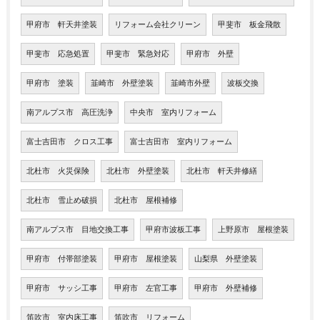
甲府市 軒天井塗装
リフォーム会社クリーン
甲斐市 板金飛散
甲斐市 応急処置
甲斐市 緊急対応
甲府市 外壁
甲府市 塗装
韮崎市 外壁塗装
韮崎市外壁
波板交換
南アルプス市 高圧洗浄
中央市 室内リフォーム
富士吉田市 クロス工事
富士吉田市 室内リフォーム
北杜市 火災保険
北杜市 外壁塗装
北杜市 軒天井修繕
北杜市 雪止め破損
北杜市 屋根補修
南アルプス市 目地交換工事
甲府市波板工事
上野原市 屋根塗装
甲府市 付帯部塗装
甲府市 屋根塗装
山梨県 外壁塗装
甲府市 サッシ工事
甲府市 左官工事
甲府市 外壁補修
笛吹市 室内床工事
笛吹市 リフォーム