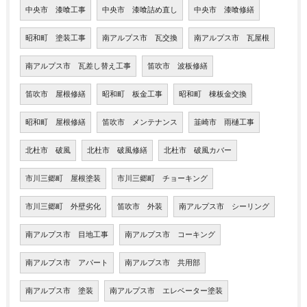
中央市 漆喰工事
中央市 漆喰詰め直し
中央市 漆喰修繕
昭和町 塗装工事
南アルプス市 瓦交換
南アルプス市 瓦屋根
南アルプス市 瓦差し替え工事
笛吹市 波板修繕
笛吹市 屋根修繕
昭和町 板金工事
昭和町 棟板金交換
昭和町 屋根修繕
笛吹市 メンテナンス
韮崎市 雨樋工事
北杜市 破風
北杜市 破風修繕
北杜市 破風カバー
市川三郷町 屋根塗装
市川三郷町 チョーキング
市川三郷町 外壁劣化
笛吹市 外装
南アルプス市 シーリング
南アルプス市 目地工事
南アルプス市 コーキング
南アルプス市 アパート
南アルプス市 共用部
南アルプス市 塗装
南アルプス市 エレベーター塗装