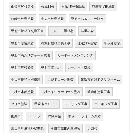
山梨市屋根点検
台風15号
台風15号雨漏れ
韮崎市屋根塗装
韮崎市外壁塗装
中央市外壁塗装
甲府市バルコニー防水
甲府市棟板金交換工事
スレート屋根材
清里の森
甲府市塗装業者
鳴沢村屋根塗装工事
住宅無料診断
中央市塗装
甲府市高畑リフォーム業者
カーポートメンテナンス
甲府市屋根漆喰
甲府市雪止め
カーポート塗装
中央市折半屋根塗装
山梨ドローン調査
笛吹市玄関ドアリフォーム
北杜市木部塗装
北杜市キシラデコール塗装
韮崎市塗装工事
クリヤ塗装
甲府市クリーン
シーリング工事
コーキング工事
山梨市
ドローン
保険申請
甲府 リフォーム業者
富士川町屋根外壁塗装
甲府市屋根外壁塗装
小淵沢