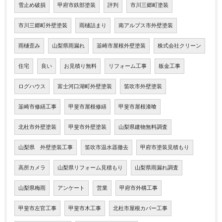
雪止め破損
甲府市鉄部塗装
評判
市川三郷町塗装
市川三郷町外壁塗装
雨樋詰まり
南アルプス市外壁塗装
雨樋歪み
山梨県雨漏れ
韮崎市屋根外壁塗装
株式会社クリーン
住宅
良い
お見積り無料
リフォーム工事
板金工事
ログハウス
富士河口湖町外壁塗装
笛吹市外壁塗装
韮崎市修繕工事
甲斐市屋根修繕
甲斐市屋根漆喰
北杜市外壁塗装
甲斐市外壁塗装
山梨県建物無料調査
山梨県 外壁塗装工事
笛吹市温水器撤去
甲府市塗装見積もり
高所カメラ
山梨県リフォーム見積もり
山梨県雨漏れ調査
山梨県梅雨
アンケート
営業
甲府市外構工事
甲斐市左官工事
甲斐市木工事
北杜市屋根カバー工事