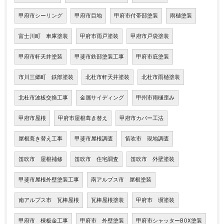
甲府市シーリング
甲府市目地
甲府市付帯部塗装
雨樋塗装
富士川町 車庫塗装
甲府市雨戸塗装
甲府市戸袋塗装
甲府市軒天井塗装
甲斐市鉄部塗装工事
甲府市庇塗装
市川三郷町 鉄部塗装
北杜市軒天井塗装
北杜市雨樋塗装
北杜市波板交換工事
金属サイディング
甲州市雨樋歪み
甲府市屋根
甲府市屋根葺き替え
甲府市カバー工法
屋根葺き替え工事
甲斐市屋根調査
笛吹市 現地調査
笛吹市 屋根補修
笛吹市 住宅調査
笛吹市 外壁塗装
甲斐市屋根外壁塗装工事
南アルプス市 屋根塗装
南アルプス市 瓦棒屋根
瓦棒屋根塗装
甲府市 塀塗装
甲府市 棟板金工事
甲府市 外壁塗装
甲府市シャッターBOX塗装