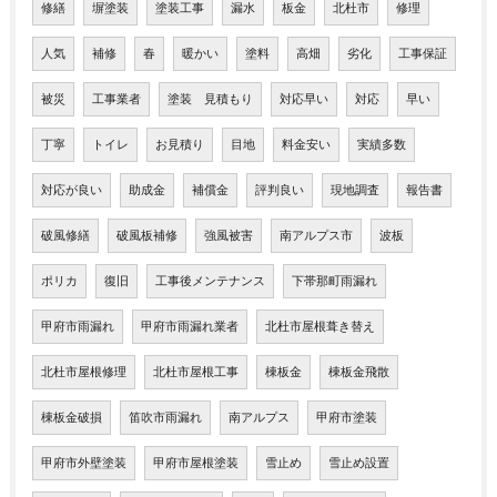
修繕
塀塗装
塗装工事
漏水
板金
北杜市
修理
人気
補修
春
暖かい
塗料
高畑
劣化
工事保証
被災
工事業者
塗装 見積もり
対応早い
対応
早い
丁寧
トイレ
お見積り
目地
料金安い
実績多数
対応が良い
助成金
補償金
評判良い
現地調査
報告書
破風修繕
破風板補修
強風被害
南アルプス市
波板
ポリカ
復旧
工事後メンテナンス
下帯那町雨漏れ
甲府市雨漏れ
甲府市雨漏れ業者
北杜市屋根葺き替え
北杜市屋根修理
北杜市屋根工事
棟板金
棟板金飛散
棟板金破損
笛吹市雨漏れ
南アルプス
甲府市塗装
甲府市外壁塗装
甲府市屋根塗装
雪止め
雪止め設置