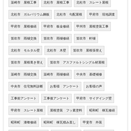
韮崎市 屋根工事
北杜市 屋根工事
北杜市 スレート屋根
北杜市 ガルバリウム鋼板
北杜市 勾配屋根
甲府市 現地調査
甲府市 屋根修繕
甲府市 板金修繕
甲州市 屋根塗装工事
笛吹市 雨樋交換
笛吹市 雨樋修繕
笛吹市 軒樋
北杜市 モルタル壁
北杜市 木壁
笛吹市 屋根張替え
笛吹市 屋根葺き替え
笛吹市 アスファルトシングル材屋根
韮崎市 雨樋交換
韮崎市 雨樋修繕
中央市 基礎補修
中央市 住宅無料診断
お客様 アンケート
お客様の声
工事前アンケート
工事後アンケート
甲府市 サイデイング壁
甲府市 スレート屋根
屋根塗装 フッ素塗料
昭和町 棟瓦修繕
昭和町 漆喰修繕
昭和町 棟瓦積み直し
甲斐市 外装