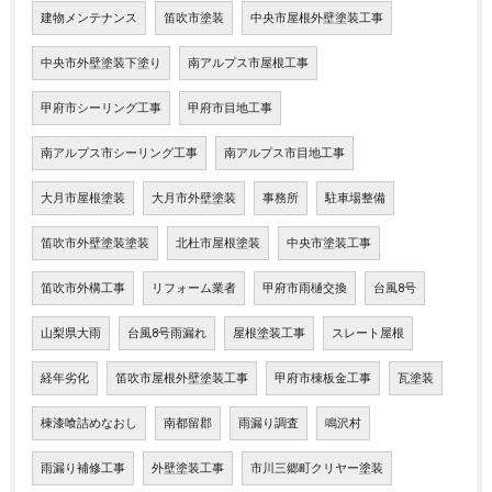
建物メンテナンス
笛吹市塗装
中央市屋根外壁塗装工事
中央市外壁塗装下塗り
南アルプス市屋根工事
甲府市シーリング工事
甲府市目地工事
南アルプス市シーリング工事
南アルプス市目地工事
大月市屋根塗装
大月市外壁塗装
事務所
駐車場整備
笛吹市外壁塗装塗装
北杜市屋根塗装
中央市塗装工事
笛吹市外構工事
リフォーム業者
甲府市雨樋交換
台風8号
山梨県大雨
台風8号雨漏れ
屋根塗装工事
スレート屋根
経年劣化
笛吹市屋根外壁塗装工事
甲府市棟板金工事
瓦塗装
棟漆喰詰めなおし
南都留郡
雨漏り調査
鳴沢村
雨漏り補修工事
外壁塗装工事
市川三郷町クリヤー塗装