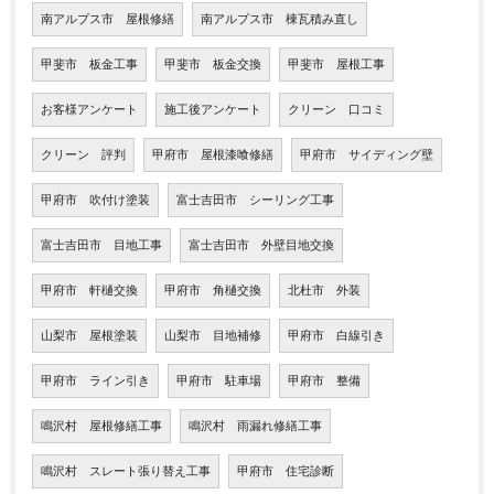
南アルプス市 屋根修繕
南アルプス市 棟瓦積み直し
甲斐市 板金工事
甲斐市 板金交換
甲斐市 屋根工事
お客様アンケート
施工後アンケート
クリーン 口コミ
クリーン 評判
甲府市 屋根漆喰修繕
甲府市 サイディング壁
甲府市 吹付け塗装
富士吉田市 シーリング工事
富士吉田市 目地工事
富士吉田市 外壁目地交換
甲府市 軒樋交換
甲府市 角樋交換
北杜市 外装
山梨市 屋根塗装
山梨市 目地補修
甲府市 白線引き
甲府市 ライン引き
甲府市 駐車場
甲府市 整備
鳴沢村 屋根修繕工事
鳴沢村 雨漏れ修繕工事
鳴沢村 スレート張り替え工事
甲府市 住宅診断