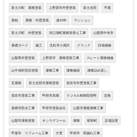
富士川町 屋根塗装
上野原市外壁塗装
富士吉田
平屋
唐柏
屋根・外壁塗装
築30年
マンション
富士川町 外壁塗装
河口湖町屋根張替え工事
山梨県中央市
基礎ガード
施工
北杜市小淵沢
クラック
目地補修
山梨県外壁塗装
上野原市 屋根塗装工事
スレート屋根補修
山中湖村別荘塗装
漆喰工事
漆喰修繕
漆喰詰め直し
瓦屋根
富士吉田市屋根塗装
笛吹市外壁塗装工事
笛吹市塗装工事
甲府市高畑
ラジカル制御型塗料
交換
韮崎市防水工事
甲府市塗装会社
山梨市屋根漆喰工事
山梨市屋根塗装
キシラデコール
漆喰
昭和町
足場設置
甲斐市 リフォーム工事
大雪
甲府市 雨漏れ工事