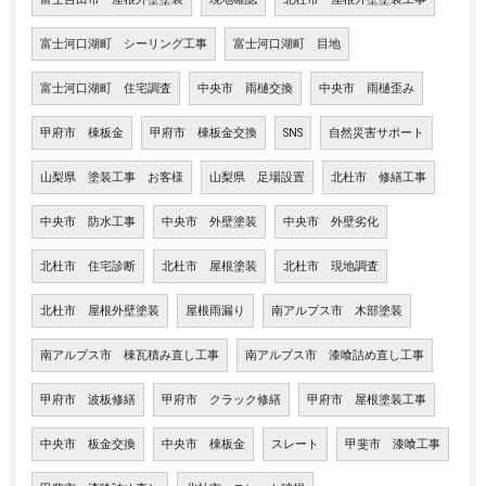
富士河口湖町 シーリング工事
富士河口湖町 目地
富士河口湖町 住宅調査
中央市 雨樋交換
中央市 雨樋歪み
甲府市 棟板金
甲府市 棟板金交換
SNS
自然災害サポート
山梨県 塗装工事 お客様
山梨県 足場設置
北杜市 修繕工事
中央市 防水工事
中央市 外壁塗装
中央市 外壁劣化
北杜市 住宅診断
北杜市 屋根塗装
北杜市 現地調査
北杜市 屋根外壁塗装
屋根雨漏り
南アルプス市 木部塗装
南アルプス市 棟瓦積み直し工事
南アルプス市 漆喰詰め直し工事
甲府市 波板修繕
甲府市 クラック修繕
甲府市 屋根塗装工事
中央市 板金交換
中央市 棟板金
スレート
甲斐市 漆喰工事