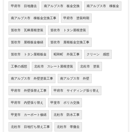
甲府市 目地撤去
南アルプス市 板金交換
南アルプス市 棟板金
南アルプス市 棟板金交換工事
甲府市 塗装時期
笛吹市 瓦棒屋根塗装
笛吹市 トタン屋根塗装
笛吹市 屋根板金修繕
笛吹市 屋根板金交換工事
笛吹市 トタン屋根板金
昭和町 外装工事
クリーン 感想
工事の感想
北杜市 スレート屋根塗装
北杜市 塗装
南アルプス市 外壁塗装工事
南アルプス市 外壁
甲府市 外壁張替え工事
甲府市 サイディング張り替え
甲府市 内壁張り替え
甲斐市 ポリカ交換
甲斐市 カーポート修繕
北杜市 防水工事
北杜市 目地打ち替え工事
北杜市 帯撤去