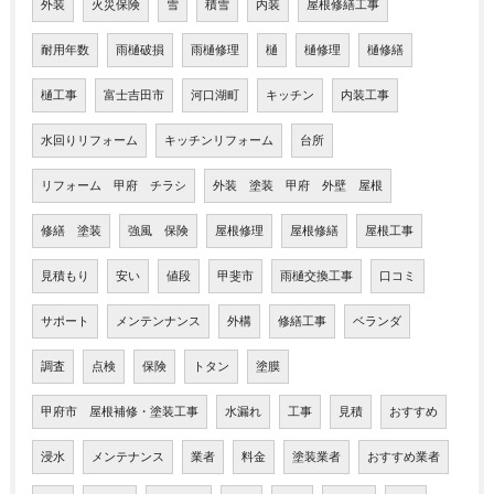
外装
火災保険
雪
積雪
内装
屋根修繕工事
耐用年数
雨樋破損
雨樋修理
樋
樋修理
樋修繕
樋工事
富士吉田市
河口湖町
キッチン
内装工事
水回りリフォーム
キッチンリフォーム
台所
リフォーム 甲府 チラシ
外装 塗装 甲府 外壁 屋根
修繕 塗装
強風 保険
屋根修理
屋根修繕
屋根工事
見積もり
安い
値段
甲斐市
雨樋交換工事
口コミ
サポート
メンテンナンス
外構
修繕工事
ベランダ
調査
点検
保険
トタン
塗膜
甲府市 屋根補修・塗装工事
水漏れ
工事
見積
おすすめ
浸水
メンテナンス
業者
料金
塗装業者
おすすめ業者