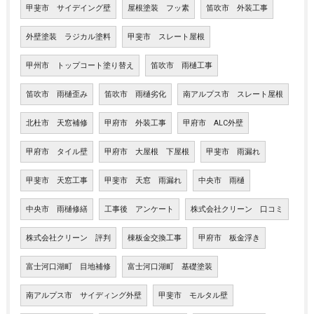
甲斐市 サイデイング壁
屋根塗装 フッ素
笛吹市 外装工事
外壁塗装 ラジカル塗料
甲斐市 スレート屋根
甲州市 トップコート塗り替え
笛吹市 雨樋工事
笛吹市 雨樋歪み
笛吹市 雨樋劣化
南アルプス市 スレート屋根
北杜市 天窓補修
甲府市 外装工事
甲府市 ALC外壁
甲府市 タイル壁
甲府市 大屋根 下屋根
甲斐市 雨漏れ
甲斐市 天窓工事
甲斐市 天窓 雨漏れ
中央市 雨樋
中央市 雨樋修繕
工事後 アンケート
株式会社クリーン 口コミ
株式会社クリーン 評判
棟板金交換工事
甲府市 板金浮き
富士河口湖町 目地補修
富士河口湖町 基礎塗装
南アルプス市 サイディング外壁
甲斐市 モルタル壁