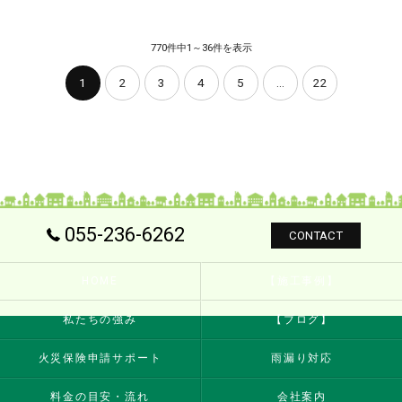
770件中1～36件を表示
1
2
3
4
5
...
22
055-236-6262
CONTACT
HOME
【施工事例】
私たちの強み
【ブログ】
火災保険申請サポート
雨漏り対応
料金の目安・流れ
会社案内