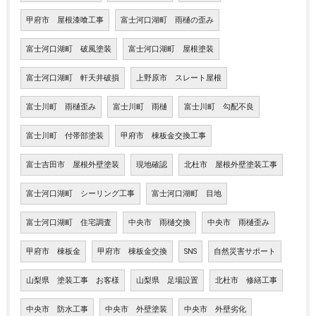
甲府市 屋根漆喰工事
富士河口湖町 雨樋の歪み
富士河口湖町 破風塗装
富士河口湖町 屋根塗装
富士河口湖町 軒天井破損
上野原市 スレート屋根
富士川町 雨樋歪み
富士川町 雨樋
富士川町 勾配不良
富士川町 付帯部塗装
甲府市 棟板金交換工事
富士吉田市 屋根外壁塗装
現地確認
北杜市 屋根外壁塗装工事
富士河口湖町 シーリング工事
富士河口湖町 目地
富士河口湖町 住宅調査
中央市 雨樋交換
中央市 雨樋歪み
甲府市 棟板金
甲府市 棟板金交換
SNS
自然災害サポート
山梨県 塗装工事 お客様
山梨県 足場設置
北杜市 修繕工事
中央市 防水工事
中央市 外壁塗装
中央市 外壁劣化