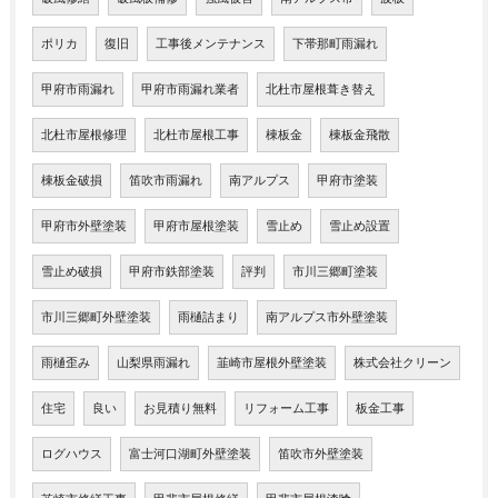
ポリカ
復旧
工事後メンテナンス
下帯那町雨漏れ
甲府市雨漏れ
甲府市雨漏れ業者
北杜市屋根葺き替え
北杜市屋根修理
北杜市屋根工事
棟板金
棟板金飛散
棟板金破損
笛吹市雨漏れ
南アルプス
甲府市塗装
甲府市外壁塗装
甲府市屋根塗装
雪止め
雪止め設置
雪止め破損
甲府市鉄部塗装
評判
市川三郷町塗装
市川三郷町外壁塗装
雨樋詰まり
南アルプス市外壁塗装
雨樋歪み
山梨県雨漏れ
韮崎市屋根外壁塗装
株式会社クリーン
住宅
良い
お見積り無料
リフォーム工事
板金工事
ログハウス
富士河口湖町外壁塗装
笛吹市外壁塗装