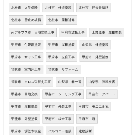
北杜市 火災保険
北杜市 外壁塗装
北杜市 軒天井修繕
北杜市 雪止め破損
北杜市 屋根補修
南アルプス市 目地交換工事
甲府市波板工事
上野原市 屋根塗装
甲府市 付帯部塗装
甲府市 屋根塗装
山梨県 外壁塗装
甲府市 サッシ工事
甲府市 左官工事
甲府市 外壁補修
笛吹市 室内床工事
笛吹市 リフォーム
笛吹市 クロス張替え工事
山梨県 春一番
山梨県 強風被害
甲斐市 目地交換
甲斐市 シーリング工事
甲斐市 アパート
甲斐市 屋根塗装
甲斐市 外装工事
甲府市 モニエル瓦
甲斐市 外壁塗装
甲府市 板金工事
甲府市 塀
甲府市 塀笠木板金
バルコニー破損
建物診断