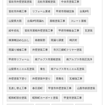
笛吹市外壁塗装塗装
北杜市屋根塗装
中央市塗装工事
笛吹市外構工事
リフォーム業者
甲府市雨樋交換
台風8号
山梨県大雨
台風8号雨漏れ
屋根塗装工事
スレート屋根
経年劣化
笛吹市屋根外壁塗装工事
甲府市棟板金工事
瓦塗装
棟漆喰詰めなおし
南都留郡
雨漏り調査
鳴沢村
雨漏り補修工事
外壁塗装工事
市川三郷町クリヤー塗装
甲府市リフォーム
南アルプス市屋根塗装
南アルプス市高圧洗浄
山梨県モニエル瓦塗装
養生
南アルプス市モニエル瓦塗装
外壁塗装下塗り
外壁塗装中塗り
雨養生
瓦補強工事
瓦差し替え工事
春日居町
甲斐市外壁塗装工事
山梨市鉄部塗装
昭和町部分塗装
昭和町カーポート塗装
甲斐市塗装工事