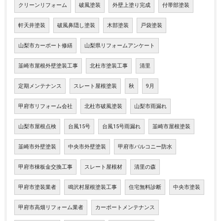
クリーンリフォーム
破風塗装
外壁上塗り完成
付帯部塗装
軒天井塗装
破風鼻隠し塗装
木部塗装
戸袋塗装
山梨市カーポート修繕
山梨県リフォームアンケート
韮崎市屋根外壁塗装工事
北杜市塗装工事
清里
定期メンテナンス
スレート屋根塗装
秋
9月
甲府市リフォーム会社
北杜市破風塗装
山梨市雨漏れ
山梨市屋根点検
台風15号
台風15号雨漏れ
韮崎市屋根塗装
韮崎市外壁塗装
中央市外壁塗装
甲府市バルコニー防水
甲府市棟板金交換工事
スレート屋根材
清里の森
甲府市塗装業者
鳴沢村屋根塗装工事
住宅無料診断
中央市塗装
甲府市高畑リフォーム業者
カーポートメンテナンス