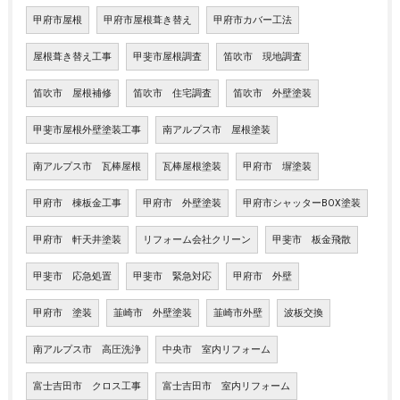
甲府市屋根
甲府市屋根葺き替え
甲府市カバー工法
屋根葺き替え工事
甲斐市屋根調査
笛吹市 現地調査
笛吹市 屋根補修
笛吹市 住宅調査
笛吹市 外壁塗装
甲斐市屋根外壁塗装工事
南アルプス市 屋根塗装
南アルプス市 瓦棒屋根
瓦棒屋根塗装
甲府市 塀塗装
甲府市 棟板金工事
甲府市 外壁塗装
甲府市シャッターBOX塗装
甲府市 軒天井塗装
リフォーム会社クリーン
甲斐市 板金飛散
甲斐市 応急処置
甲斐市 緊急対応
甲府市 外壁
甲府市 塗装
韮崎市 外壁塗装
韮崎市外壁
波板交換
南アルプス市 高圧洗浄
中央市 室内リフォーム
富士吉田市 クロス工事
富士吉田市 室内リフォーム