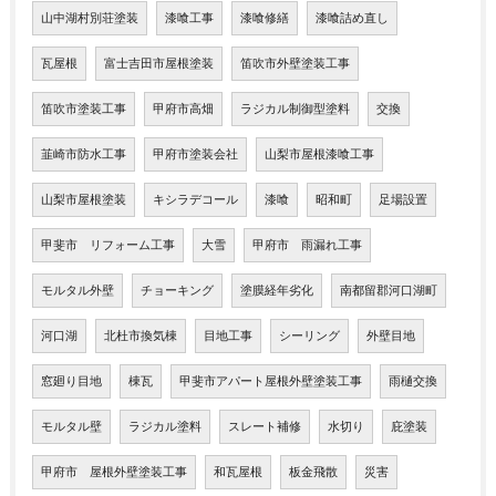
山中湖村別荘塗装
漆喰工事
漆喰修繕
漆喰詰め直し
瓦屋根
富士吉田市屋根塗装
笛吹市外壁塗装工事
笛吹市塗装工事
甲府市高畑
ラジカル制御型塗料
交換
韮崎市防水工事
甲府市塗装会社
山梨市屋根漆喰工事
山梨市屋根塗装
キシラデコール
漆喰
昭和町
足場設置
甲斐市 リフォーム工事
大雪
甲府市 雨漏れ工事
モルタル外壁
チョーキング
塗膜経年劣化
南都留郡河口湖町
河口湖
北杜市換気棟
目地工事
シーリング
外壁目地
窓廻り目地
棟瓦
甲斐市アパート屋根外壁塗装工事
雨樋交換
モルタル壁
ラジカル塗料
スレート補修
水切り
庇塗装
甲府市 屋根外壁塗装工事
和瓦屋根
板金飛散
災害