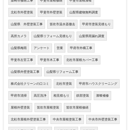
韮崎市修繕工事
甲斐市屋根修繕
甲斐市屋根漆喰
北杜市外壁塗装
甲斐市外壁塗装
山梨県建物無料調査
山梨県 外壁塗装工事
笛吹市温水器撤去
甲府市塗装見積もり
高所カメラ
山梨県リフォーム見積もり
山梨県雨漏れ調査
山梨県梅雨
アンケート
営業
甲府市外構工事
甲斐市左官工事
甲斐市木工事
北杜市屋根カバー工事
山梨県外壁塗装工事
山梨県リフォーム工事
株式会社クリーンの口コミ
北杜市塗装
甲府市ハウスクリーニング
甲府市清掃
高圧洗浄
相見積もり
鉄部塗装
漆喰補修
屋根外壁塗装
笛吹市屋根塗装
笛吹市屋根修繕
北杜市屋根外壁塗装工事
中央市屋根塗装工事
中央市外壁塗装工事