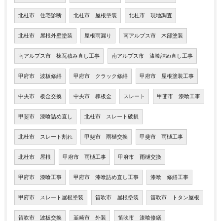
北杜市 住宅診断
北杜市 屋根塗装
北杜市 現地調査
北杜市 屋根外壁塗装
屋根雨漏り
南アルプス市 木部塗装
南アルプス市 棟瓦積み直し工事
南アルプス市 漆喰詰め直し工事
甲府市 波板修繕
甲府市 クラック修繕
甲府市 屋根塗装工事
中央市 板金交換
中央市 棟板金
スレート
甲斐市 漆喰工事
甲斐市 漆喰詰め直し
北杜市 スレート破損
北杜市 スレート割れ
甲斐市 雨樋交換
甲斐市 雨樋工事
北杜市 屋根
甲府市 雨樋工事
甲府市 雨樋交換
甲府市 漆喰工事
甲府市 漆喰詰め直し工事
漆喰 修繕工事
甲府市 スレート屋根塗装
笛吹市 屋根塗装
笛吹市 トタン屋根
笛吹市 波板交換
韮崎市 外装
笛吹市 漆喰修繕