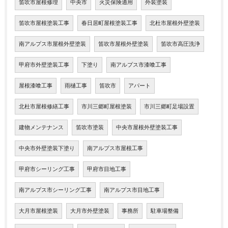
笛吹市屋根修理
中央市
火災保険適用
外装塗装
笛吹市屋根塗装工事
春日居町屋根塗装工事
北杜市屋根外壁塗装
南アルプス市屋根外壁塗装
笛吹市屋根外壁塗装
笛吹市高圧洗浄
甲府市外壁塗装工事
下塗り
南アルプス市漆喰工事
屋根漆喰工事
雨樋工事
笛吹市
アパート
北杜市屋根修繕工事
市川三郷町屋根塗装
市川三郷町足場設置
建物メンテナンス
笛吹市塗装
中央市屋根外壁塗装工事
中央市外壁塗装下塗り
南アルプス市屋根工事
甲府市シーリング工事
甲府市目地工事
南アルプス市シーリング工事
南アルプス市目地工事
大月市屋根塗装
大月市外壁塗装
事務所
駐車場整備