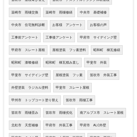
韮崎市 雨樋交換
韮崎市 雨樋修繕
中央市 基礎補修
中央市 住宅無料診断
お客様 アンケート
お客様の声
工事前アンケート
工事後アンケート
甲府市 サイデイング壁
甲府市 スレート屋根
屋根塗装 フッ素塗料
昭和町 棟瓦修繕
昭和町 漆喰修繕
昭和町 棟瓦積み直し
甲斐市 外装
甲斐市 サイデイング壁
屋根塗装 フッ素
笛吹市 外装工事
外壁塗装 ラジカル塗料
甲斐市 スレート屋根
甲州市 トップコート塗り替え
笛吹市 雨樋工事
笛吹市 雨樋歪み
笛吹市 雨樋劣化
南アルプス市 スレート屋根
北杜市 天窓補修
甲府市 外装工事
甲府市 ALC外壁