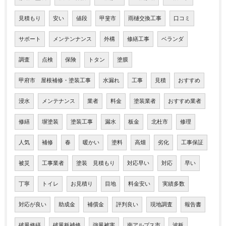
見積もり
安い
値段
甲斐市
雨樋交換工事
口コミ
サポート
メンテンナンス
外構
修繕工事
ベランダ
調査
点検
保険
トタン
塗膜
甲府市 屋根補修・塗装工事
水漏れ
工事
見積
おすすめ
浸水
メンテナンス
業者
料金
塗装業者
おすすめ業者
修繕
塀塗装
塗装工事
漏水
板金
北杜市
修理
人気
補修
春
暖かい
塗料
高畑
劣化
工事保証
被災
工事業者
塗装 見積もり
対応早い
対応
早い
丁寧
トイレ
お見積り
目地
料金安い
実績多数
対応が良い
助成金
補償金
評判良い
現地調査
報告書
破風修繕
破風板補修
強風被害
南アルプス市
波板