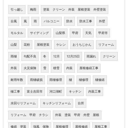
引っ越し
梅雨
塗装 クリーン 外装 屋根塗装 外壁塗装
台風
風
雨
バルコニー
防水
防水工事
外壁
モルタル
サイディング
山梨県
甲府
天気
甲府市
山梨
花粉
屋根塗装
ケレン
おうちじかん
リフォーム
雨樋
勾配不良
冬
12月
12月25日
雨漏れ
クリーン
外装
火災保険
雪
積雪
内装
屋根修繕工事
耐用年数
雨樋破損
雨樋修理
樋
樋修理
樋修繕
樋工事
富士吉田市
河口湖町
キッチン
内装工事
水回りリフォーム
キッチンリフォーム
台所
リフォーム 甲府 チラシ
外装 塗装 甲府 外壁 屋根
修繕 塗装
強風 保険
屋根修理
屋根修繕
屋根工事