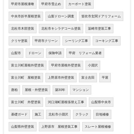
甲府市屋根漆喰
甲府市雪止め
カーポート塗装
中央市折半屋根塗装
山梨ドローン調査
笛吹市玄関ドアリフォーム
北杜市木部塗装
北杜市キシラデコール塗装
韮崎市塗装工事
クリヤ塗装
甲府市クリーン
シーリング工事
コーキング工事
山梨市
ドローン
保険申請
甲府 リフォーム業者
富士川町屋根外壁塗装
甲府市屋根外壁塗装
小淵沢
富士川町 屋根塗装
上野原市外壁塗装
富士吉田
平屋
唐柏
屋根・外壁塗装
築30年
マンション
富士川町 外壁塗装
河口湖町屋根張替え工事
山梨県中央市
基礎ガード
施工
北杜市小淵沢
クラック
目地補修
山梨県外壁塗装
上野原市 屋根塗装工事
スレート屋根補修