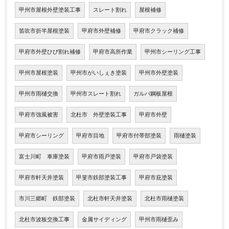
甲州市屋根外壁塗装工事
スレート割れ
屋根補修
笛吹市折半屋根塗装
甲府市外壁補修
甲府市クラック補修
甲府市外壁ひび割れ補修
甲府市高所作業
甲州市シーリング工事
甲州市屋根塗装
甲州市がいしぇき塗装
甲州市外壁塗装
甲州市雨樋交換
甲州市スレート割れ
ガルバ鋼板屋根
甲府市強風被害
北杜市 外壁塗装工事
甲府市外壁
甲府市シーリング
甲府市目地
甲府市付帯部塗装
雨樋塗装
富士川町 車庫塗装
甲府市雨戸塗装
甲府市戸袋塗装
甲府市軒天井塗装
甲斐市鉄部塗装工事
甲府市庇塗装
市川三郷町 鉄部塗装
北杜市軒天井塗装
北杜市雨樋塗装
北杜市波板交換工事
金属サイディング
甲州市雨樋歪み