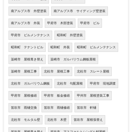
南アルプス市 外壁塗装
南アルプス市 サイディング壁塗装
南アルプス市 外装
甲府市 木部塗装
甲府市 ビル
甲府市 ビルメンテナンス
昭和町 外壁塗装
昭和町 テナントビル
昭和町 外装
昭和町 ビルメンテナンス
韮崎市 屋根葺き替え
韮崎市 ガルバリウム鋼板屋根
韮崎市 屋根工事
北杜市 屋根工事
北杜市 スレート屋根
北杜市 ガルバリウム鋼板
北杜市 勾配屋根
甲府市 現地調査
甲府市 屋根修繕
甲府市 板金修繕
甲州市 屋根塗装工事
笛吹市 雨樋交換
笛吹市 雨樋修繕
笛吹市 軒樋
北杜市 モルタル壁
北杜市 木壁
笛吹市 屋根張替え
笛吹市 屋根葺き替え
笛吹市 アスファルトシングル材屋根