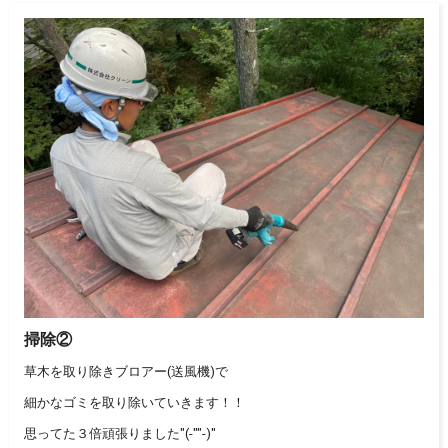
掃除②
草木を取り除きブロアー(送風機)で
細かなゴミを取り除いていきます！！
思ってた３倍頑張りました"(-""-)"