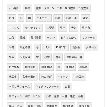
引っ越し
梅雨
塗装 クリーン 外装 屋根塗装 外壁塗装
台風
風
雨
バルコニー
防水
防水工事
外壁
モルタル
サイディング
山梨県
甲府
天気
甲府市
山梨
花粉
屋根塗装
ケレン
おうちじかん
リフォーム
雨樋
勾配不良
冬
12月
12月25日
雨漏れ
クリーン
外装
火災保険
雪
積雪
内装
屋根修繕工事
耐用年数
雨樋破損
雨樋修理
樋
樋修理
樋修繕
樋工事
富士吉田市
河口湖町
キッチン
内装工事
水回りリフォーム
キッチンリフォーム
台所
リフォーム 甲府 チラシ
外装 塗装 甲府 外壁 屋根
修繕 塗装
強風 保険
屋根修理
屋根修繕
屋根工事