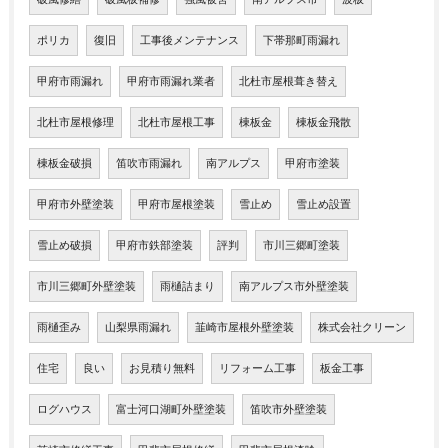
ポリカ
復旧
工事後メンテナンス
下帯那町雨漏れ
甲府市雨漏れ
甲府市雨漏れ業者
北杜市屋根葺き替え
北杜市屋根修理
北杜市屋根工事
棟板金
棟板金飛散
棟板金破損
笛吹市雨漏れ
南アルプス
甲府市塗装
甲府市外壁塗装
甲府市屋根塗装
雪止め
雪止め設置
雪止め破損
甲府市鉄部塗装
評判
市川三郷町塗装
市川三郷町外壁塗装
雨樋詰まり
南アルプス市外壁塗装
雨樋歪み
山梨県雨漏れ
韮崎市屋根外壁塗装
株式会社クリーン
住宅
良い
お見積り無料
リフォーム工事
板金工事
ログハウス
富士河口湖町外壁塗装
笛吹市外壁塗装