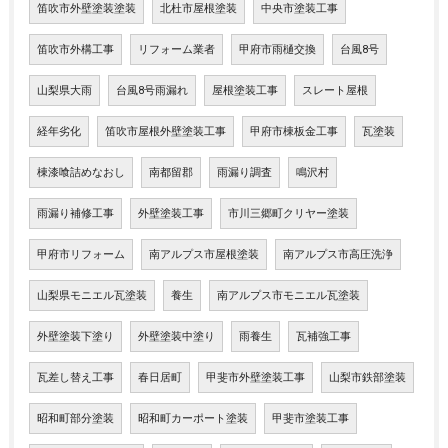
笛吹市外壁塗装塗装
北杜市屋根塗装
中央市塗装工事
笛吹市外構工事
リフォーム業者
甲府市雨樋交換
台風8号
山梨県大雨
台風8号雨漏れ
屋根塗装工事
スレート屋根
経年劣化
笛吹市屋根外壁塗装工事
甲府市棟板金工事
瓦塗装
棟漆喰詰めなおし
南都留郡
雨漏り調査
鳴沢村
雨漏り補修工事
外壁塗装工事
市川三郷町クリヤー塗装
甲府市リフォーム
南アルプス市屋根塗装
南アルプス市高圧洗浄
山梨県モニエル瓦塗装
養生
南アルプス市モニエル瓦塗装
外壁塗装下塗り
外壁塗装中塗り
雨養生
瓦補強工事
瓦差し替え工事
春日居町
甲斐市外壁塗装工事
山梨市鉄部塗装
昭和町部分塗装
昭和町カーポート塗装
甲斐市塗装工事