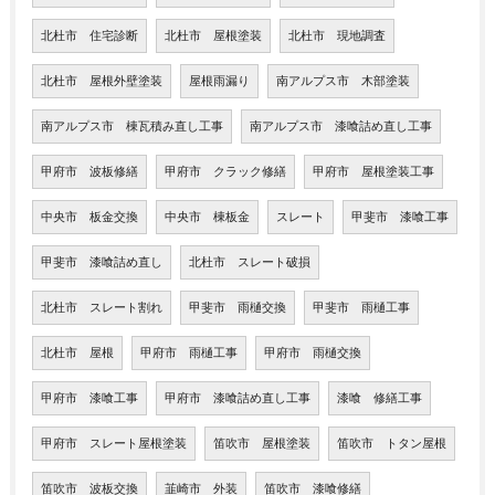
北杜市 住宅診断
北杜市 屋根塗装
北杜市 現地調査
北杜市 屋根外壁塗装
屋根雨漏り
南アルプス市 木部塗装
南アルプス市 棟瓦積み直し工事
南アルプス市 漆喰詰め直し工事
甲府市 波板修繕
甲府市 クラック修繕
甲府市 屋根塗装工事
中央市 板金交換
中央市 棟板金
スレート
甲斐市 漆喰工事
甲斐市 漆喰詰め直し
北杜市 スレート破損
北杜市 スレート割れ
甲斐市 雨樋交換
甲斐市 雨樋工事
北杜市 屋根
甲府市 雨樋工事
甲府市 雨樋交換
甲府市 漆喰工事
甲府市 漆喰詰め直し工事
漆喰 修繕工事
甲府市 スレート屋根塗装
笛吹市 屋根塗装
笛吹市 トタン屋根
笛吹市 波板交換
韮崎市 外装
笛吹市 漆喰修繕