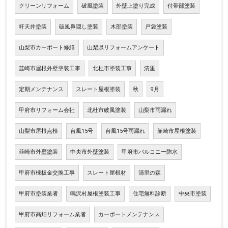
クリーンリフォーム
破風塗装
外壁上塗り完成
付帯部塗装
軒天井塗装
破風鼻隠し塗装
木部塗装
戸袋塗装
山梨市カーポート修繕
山梨県リフォームアンケート
韮崎市屋根外壁塗装工事
北杜市塗装工事
清里
定期メンテナンス
スレート屋根塗装
秋
9月
甲府市リフォーム会社
北杜市破風塗装
山梨市雨漏れ
山梨市屋根点検
台風15号
台風15号雨漏れ
韮崎市屋根塗装
韮崎市外壁塗装
中央市外壁塗装
甲府市バルコニー防水
甲府市棟板金交換工事
スレート屋根材
清里の森
甲府市塗装業者
鳴沢村屋根塗装工事
住宅無料診断
中央市塗装
甲府市高畑リフォーム業者
カーポートメンテナンス