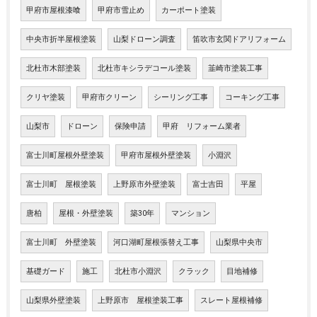
甲府市屋根漆喰
甲府市雪止め
カーポート塗装
中央市折半屋根塗装
山梨ドローン調査
笛吹市玄関ドアリフォーム
北杜市木部塗装
北杜市キシラデコール塗装
韮崎市塗装工事
クリヤ塗装
甲府市クリーン
シーリング工事
コーキング工事
山梨市
ドローン
保険申請
甲府 リフォーム業者
富士川町屋根外壁塗装
甲府市屋根外壁塗装
小淵沢
富士川町 屋根塗装
上野原市外壁塗装
富士吉田
平屋
唐柏
屋根・外壁塗装
築30年
マンション
富士川町 外壁塗装
河口湖町屋根張替え工事
山梨県中央市
基礎ガード
施工
北杜市小淵沢
クラック
目地補修
山梨県外壁塗装
上野原市 屋根塗装工事
スレート屋根補修