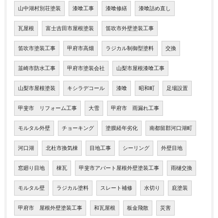
山中湖村別荘塗装
漆喰工事
漆喰修繕
漆喰詰め直し
瓦屋根
富士吉田市屋根塗装
笛吹市外壁塗装工事
笛吹市塗装工事
甲府市高畑
ラジカル制御型塗料
交換
韮崎市防水工事
甲府市塗装会社
山梨市屋根漆喰工事
山梨市屋根塗装
キシラデコール
漆喰
昭和町
足場設置
甲斐市 リフォーム工事
大雪
甲府市 雨漏れ工事
モルタル外壁
チョーキング
塗膜経年劣化
南都留郡河口湖町
河口湖
北杜市換気棟
目地工事
シーリング
外壁目地
窓廻り目地
棟瓦
甲斐市アパート屋根外壁塗装工事
雨樋交換
モルタル壁
ラジカル塗料
スレート補修
水切り
庇塗装
甲府市 屋根外壁塗装工事
和瓦屋根
板金飛散
災害