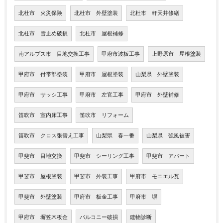
北杜市 火災保険
北杜市 外壁塗装
北杜市 軒天井修繕
北杜市 雪止め破損
北杜市 屋根補修
南アルプス市 目地交換工事
甲府市波板工事
上野原市 屋根塗装
甲府市 付帯部塗装
甲府市 屋根塗装
山梨県 外壁塗装
甲府市 サッシ工事
甲府市 左官工事
甲府市 外壁補修
笛吹市 室内床工事
笛吹市 リフォーム
笛吹市 クロス張替え工事
山梨県 春一番
山梨県 強風被害
甲斐市 目地交換
甲斐市 シーリング工事
甲斐市 アパート
甲斐市 屋根塗装
甲斐市 外装工事
甲府市 モニエル瓦
甲斐市 外壁塗装
甲府市 板金工事
甲府市 塀
甲府市 塀笠木板金
バルコニー破損
建物診断