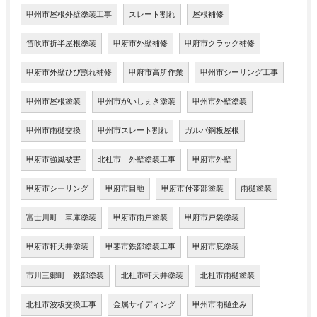
甲州市屋根外壁塗装工事
スレート割れ
屋根補修
笛吹市折半屋根塗装
甲府市外壁補修
甲府市クラック補修
甲府市外壁ひび割れ補修
甲府市高所作業
甲州市シーリング工事
甲州市屋根塗装
甲州市がいしぇき塗装
甲州市外壁塗装
甲州市雨樋交換
甲州市スレート割れ
ガルバ鋼板屋根
甲府市強風被害
北杜市 外壁塗装工事
甲府市外壁
甲府市シーリング
甲府市目地
甲府市付帯部塗装
雨樋塗装
富士川町 車庫塗装
甲府市雨戸塗装
甲府市戸袋塗装
甲府市軒天井塗装
甲斐市鉄部塗装工事
甲府市庇塗装
市川三郷町 鉄部塗装
北杜市軒天井塗装
北杜市雨樋塗装
北杜市波板交換工事
金属サイディング
甲州市雨樋歪み