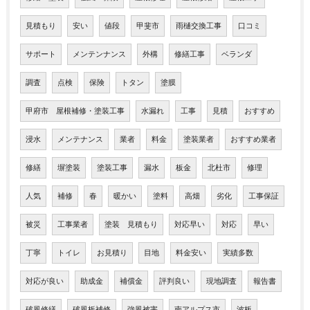
見積もり
安い
値段
甲斐市
雨樋交換工事
口コミ
サポート
メンテンナンス
外構
修繕工事
ベランダ
調査
点検
保険
トタン
塗膜
甲府市 屋根補修・塗装工事
水漏れ
工事
見積
おすすめ
浸水
メンテナンス
業者
料金
塗装業者
おすすめ業者
修繕
塀塗装
塗装工事
漏水
板金
北杜市
修理
人気
補修
春
暖かい
塗料
高畑
劣化
工事保証
被災
工事業者
塗装 見積もり
対応早い
対応
早い
丁寧
トイレ
お見積り
目地
料金安い
実績多数
対応が良い
助成金
補償金
評判良い
現地調査
報告書
破風修繕
破風板補修
強風被害
南アルプス市
波板