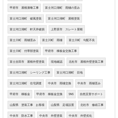
甲府市 屋根漆喰工事
富士河口湖町 雨樋の歪み
富士河口湖町 破風塗装
富士河口湖町 屋根塗装
富士河口湖町 軒天井破損
上野原市 スレート屋根
富士川町 雨樋歪み
富士川町 雨樋
富士川町 勾配不良
富士川町 付帯部塗装
甲府市 棟板金交換工事
富士吉田市 屋根外壁塗装
現地確認
北杜市 屋根外壁塗装工事
富士河口湖町 シーリング工事
富士河口湖町 目地
富士河口湖町 住宅調査
中央市 雨樋交換
中央市 雨樋歪み
甲府市 棟板金
甲府市 棟板金交換
SNS
自然災害サポート
山梨県 塗装工事 お客様
山梨県 足場設置
北杜市 修繕工事
中央市 防水工事
中央市 外壁塗装
中央市 外壁劣化