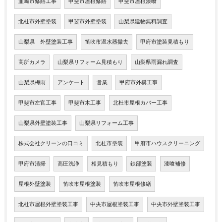
韮崎市修繕工事
甲斐市屋根修繕
甲斐市屋根漆喰
北杜市外壁塗装
甲斐市外壁塗装
山梨県建物無料調査
山梨県 外壁塗装工事
笛吹市温水器撤去
甲府市塗装見積もり
高所カメラ
山梨県リフォーム見積もり
山梨県雨漏れ調査
山梨県梅雨
アンケート
営業
甲府市外構工事
甲斐市左官工事
甲斐市木工事
北杜市屋根カバー工事
山梨県外壁塗装工事
山梨県リフォーム工事
株式会社クリーンの口コミ
北杜市塗装
甲府市ハウスクリーニング
甲府市清掃
高圧洗浄
相見積もり
鉄部塗装
漆喰補修
屋根外壁塗装
笛吹市屋根塗装
笛吹市屋根修繕
北杜市屋根外壁塗装工事
中央市屋根塗装工事
中央市外壁塗装工事