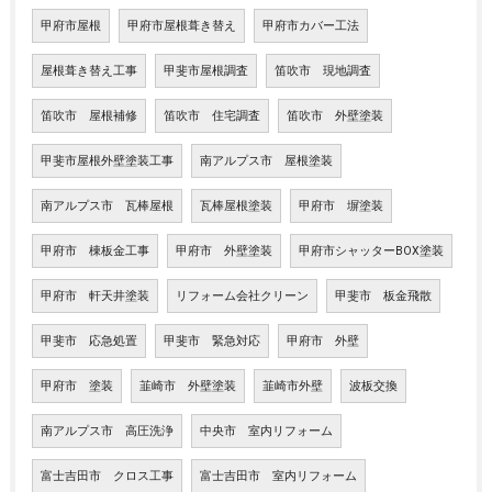
甲府市屋根
甲府市屋根葺き替え
甲府市カバー工法
屋根葺き替え工事
甲斐市屋根調査
笛吹市 現地調査
笛吹市 屋根補修
笛吹市 住宅調査
笛吹市 外壁塗装
甲斐市屋根外壁塗装工事
南アルプス市 屋根塗装
南アルプス市 瓦棒屋根
瓦棒屋根塗装
甲府市 塀塗装
甲府市 棟板金工事
甲府市 外壁塗装
甲府市シャッターBOX塗装
甲府市 軒天井塗装
リフォーム会社クリーン
甲斐市 板金飛散
甲斐市 応急処置
甲斐市 緊急対応
甲府市 外壁
甲府市 塗装
韮崎市 外壁塗装
韮崎市外壁
波板交換
南アルプス市 高圧洗浄
中央市 室内リフォーム
富士吉田市 クロス工事
富士吉田市 室内リフォーム