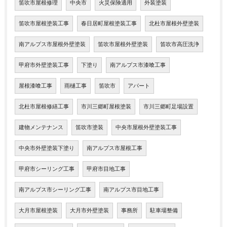
笛吹市屋根修理
中央市
火災保険適用
外装塗装
笛吹市屋根塗装工事
春日居町屋根塗装工事
北杜市屋根外壁塗装
南アルプス市屋根外壁塗装
笛吹市屋根外壁塗装
笛吹市高圧洗浄
甲府市外壁塗装工事
下塗り
南アルプス市漆喰工事
屋根漆喰工事
雨樋工事
笛吹市
アパート
北杜市屋根修繕工事
市川三郷町屋根塗装
市川三郷町足場設置
建物メンテナンス
笛吹市塗装
中央市屋根外壁塗装工事
中央市外壁塗装下塗り
南アルプス市屋根工事
甲府市シーリング工事
甲府市目地工事
南アルプス市シーリング工事
南アルプス市目地工事
大月市屋根塗装
大月市外壁塗装
事務所
駐車場整備