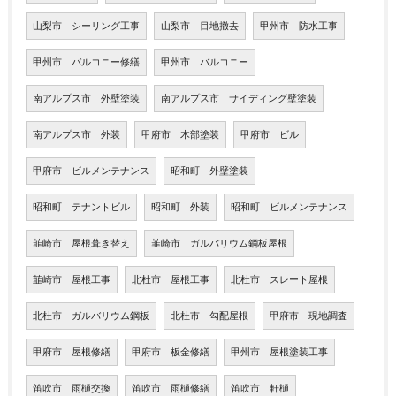
山梨市 シーリング工事
山梨市 目地撤去
甲州市 防水工事
甲州市 バルコニー修繕
甲州市 バルコニー
南アルプス市 外壁塗装
南アルプス市 サイディング壁塗装
南アルプス市 外装
甲府市 木部塗装
甲府市 ビル
甲府市 ビルメンテナンス
昭和町 外壁塗装
昭和町 テナントビル
昭和町 外装
昭和町 ビルメンテナンス
韮崎市 屋根葺き替え
韮崎市 ガルバリウム鋼板屋根
韮崎市 屋根工事
北杜市 屋根工事
北杜市 スレート屋根
北杜市 ガルバリウム鋼板
北杜市 勾配屋根
甲府市 現地調査
甲府市 屋根修繕
甲府市 板金修繕
甲州市 屋根塗装工事
笛吹市 雨樋交換
笛吹市 雨樋修繕
笛吹市 軒樋