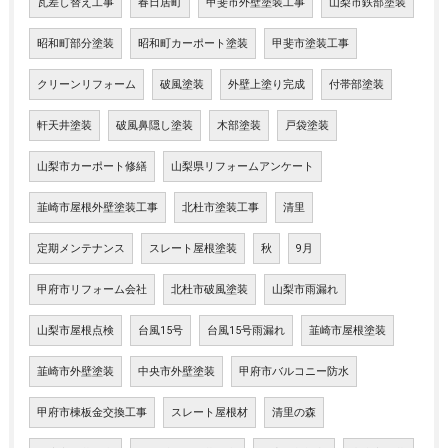
瓦差し替え工事
春日居町
甲斐市外壁塗装工事
山梨市鉄部塗装
昭和町部分塗装
昭和町カーポート塗装
甲斐市塗装工事
クリーンリフォーム
破風塗装
外壁上塗り完成
付帯部塗装
軒天井塗装
破風鼻隠し塗装
木部塗装
戸袋塗装
山梨市カーポート修繕
山梨県リフォームアンケート
韮崎市屋根外壁塗装工事
北杜市塗装工事
清里
定期メンテナンス
スレート屋根塗装
秋
9月
甲府市リフォーム会社
北杜市破風塗装
山梨市雨漏れ
山梨市屋根点検
台風15号
台風15号雨漏れ
韮崎市屋根塗装
韮崎市外壁塗装
中央市外壁塗装
甲府市バルコニー防水
甲府市棟板金交換工事
スレート屋根材
清里の森