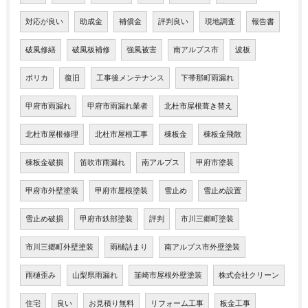
対応が良い
助成金
補償金
評判良い
現地調査
報告書
破風修繕
破風板補修
強風被害
南アルプス市
波板
ポリカ
復旧
工事後メンテナンス
下帯那町雨漏れ
甲府市雨漏れ
甲府市雨漏れ業者
北杜市屋根葺き替え
北杜市屋根修理
北杜市屋根工事
棟板金
棟板金飛散
棟板金破損
笛吹市雨漏れ
南アルプス
甲府市塗装
甲府市外壁塗装
甲府市屋根塗装
雪止め
雪止め設置
雪止め破損
甲府市鉄部塗装
評判
市川三郷町塗装
市川三郷町外壁塗装
雨樋詰まり
南アルプス市外壁塗装
雨樋歪み
山梨県雨漏れ
韮崎市屋根外壁塗装
株式会社クリーン
住宅
良い
お見積り無料
リフォーム工事
板金工事