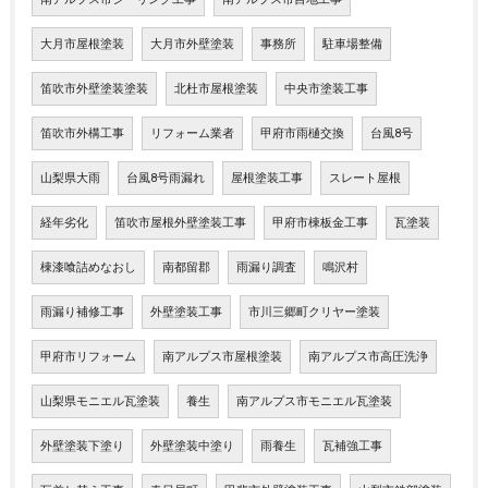
大月市屋根塗装
大月市外壁塗装
事務所
駐車場整備
笛吹市外壁塗装塗装
北杜市屋根塗装
中央市塗装工事
笛吹市外構工事
リフォーム業者
甲府市雨樋交換
台風8号
山梨県大雨
台風8号雨漏れ
屋根塗装工事
スレート屋根
経年劣化
笛吹市屋根外壁塗装工事
甲府市棟板金工事
瓦塗装
棟漆喰詰めなおし
南都留郡
雨漏り調査
鳴沢村
雨漏り補修工事
外壁塗装工事
市川三郷町クリヤー塗装
甲府市リフォーム
南アルプス市屋根塗装
南アルプス市高圧洗浄
山梨県モニエル瓦塗装
養生
南アルプス市モニエル瓦塗装
外壁塗装下塗り
外壁塗装中塗り
雨養生
瓦補強工事