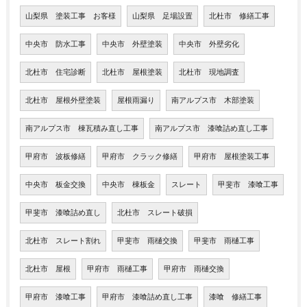
山梨県 塗装工事 お客様
山梨県 足場設置
北杜市 修繕工事
中央市 防水工事
中央市 外壁塗装
中央市 外壁劣化
北杜市 住宅診断
北杜市 屋根塗装
北杜市 現地調査
北杜市 屋根外壁塗装
屋根雨漏り
南アルプス市 木部塗装
南アルプス市 棟瓦積み直し工事
南アルプス市 漆喰詰め直し工事
甲府市 波板修繕
甲府市 クラック修繕
甲府市 屋根塗装工事
中央市 板金交換
中央市 棟板金
スレート
甲斐市 漆喰工事
甲斐市 漆喰詰め直し
北杜市 スレート破損
北杜市 スレート割れ
甲斐市 雨樋交換
甲斐市 雨樋工事
北杜市 屋根
甲府市 雨樋工事
甲府市 雨樋交換
甲府市 漆喰工事
甲府市 漆喰詰め直し工事
漆喰 修繕工事