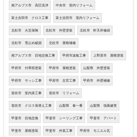
南アルプス市 高圧洗浄
中央市 室内リフォーム
富士吉田市 クロス工事
富士吉田市 室内リフォーム
北杜市 火災保険
北杜市 外壁塗装
北杜市 軒天井修繕
北杜市 雪止め破損
北杜市 屋根補修
南アルプス市 目地交換工事
甲府市波板工事
上野原市 屋根塗装
甲府市 付帯部塗装
甲府市 屋根塗装
山梨県 外壁塗装
甲府市 サッシ工事
甲府市 左官工事
甲府市 外壁補修
笛吹市 室内床工事
笛吹市 リフォーム
笛吹市 クロス張替え工事
山梨県 春一番
山梨県 強風被害
甲斐市 目地交換
甲斐市 シーリング工事
甲斐市 アパート
甲斐市 屋根塗装
甲斐市 外装工事
甲府市 モニエル瓦