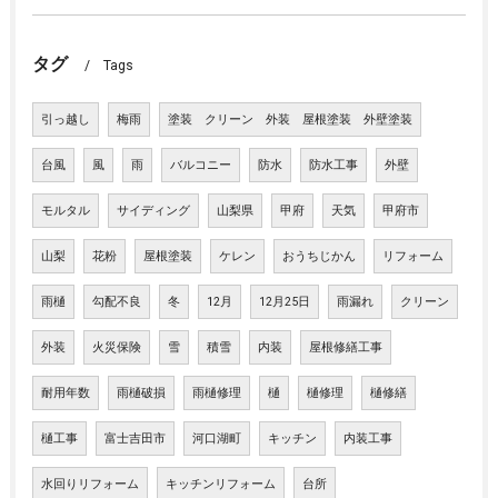
タグ
Tags
引っ越し
梅雨
塗装 クリーン 外装 屋根塗装 外壁塗装
台風
風
雨
バルコニー
防水
防水工事
外壁
モルタル
サイディング
山梨県
甲府
天気
甲府市
山梨
花粉
屋根塗装
ケレン
おうちじかん
リフォーム
雨樋
勾配不良
冬
12月
12月25日
雨漏れ
クリーン
外装
火災保険
雪
積雪
内装
屋根修繕工事
耐用年数
雨樋破損
雨樋修理
樋
樋修理
樋修繕
樋工事
富士吉田市
河口湖町
キッチン
内装工事
水回りリフォーム
キッチンリフォーム
台所