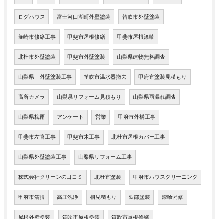
ログハウス
富士河口湖町外壁塗装
笛吹市外壁塗装
韮崎市修繕工事
甲斐市屋根修繕
甲斐市屋根漆喰
北杜市外壁塗装
甲斐市外壁塗装
山梨県建物無料調査
山梨県 外壁塗装工事
笛吹市温水器撤去
甲府市塗装見積もり
高所カメラ
山梨県リフォーム見積もり
山梨県雨漏れ調査
山梨県梅雨
アンケート
営業
甲府市外構工事
甲斐市左官工事
甲斐市木工事
北杜市屋根カバー工事
山梨県外壁塗装工事
山梨県リフォーム工事
株式会社クリーンの口コミ
北杜市塗装
甲府市ハウスクリーニング
甲府市清掃
高圧洗浄
相見積もり
鉄部塗装
漆喰補修
屋根外壁塗装
笛吹市屋根塗装
笛吹市屋根修繕