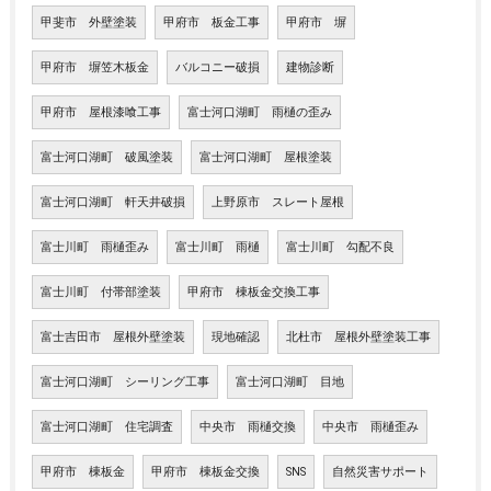
甲斐市 外壁塗装
甲府市 板金工事
甲府市 塀
甲府市 塀笠木板金
バルコニー破損
建物診断
甲府市 屋根漆喰工事
富士河口湖町 雨樋の歪み
富士河口湖町 破風塗装
富士河口湖町 屋根塗装
富士河口湖町 軒天井破損
上野原市 スレート屋根
富士川町 雨樋歪み
富士川町 雨樋
富士川町 勾配不良
富士川町 付帯部塗装
甲府市 棟板金交換工事
富士吉田市 屋根外壁塗装
現地確認
北杜市 屋根外壁塗装工事
富士河口湖町 シーリング工事
富士河口湖町 目地
富士河口湖町 住宅調査
中央市 雨樋交換
中央市 雨樋歪み
甲府市 棟板金
甲府市 棟板金交換
SNS
自然災害サポート