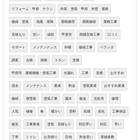
リフォーム 甲府 チラシ
外装 塗装 甲府 外壁 屋根
修繕 塗装
強風 保険
屋根修理
屋根修繕
屋根工事
見積もり
安い
値段
甲斐市
雨樋交換工事
口コミ
サポート
メンテンナンス
外構
修繕工事
ベランダ
調査
点検
保険
トタン
塗膜
甲府市 屋根補修・塗装工事
水漏れ
工事
見積
おすすめ
浸水
メンテナンス
業者
料金
塗装業者
おすすめ業者
修繕
塀塗装
塗装工事
漏水
板金
北杜市
修理
人気
補修
春
暖かい
塗料
高畑
劣化
工事保証
被災
工事業者
塗装 見積もり
対応早い
対応
早い
丁寧
トイレ
お見積り
目地
料金安い
実績多数