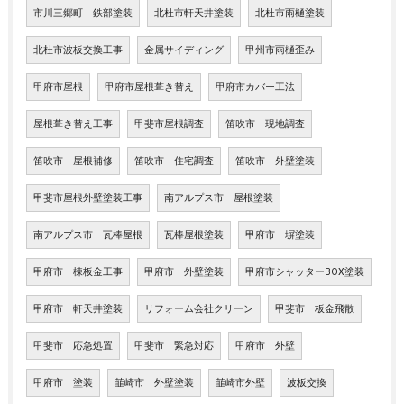
市川三郷町 鉄部塗装
北杜市軒天井塗装
北杜市雨樋塗装
北杜市波板交換工事
金属サイディング
甲州市雨樋歪み
甲府市屋根
甲府市屋根葺き替え
甲府市カバー工法
屋根葺き替え工事
甲斐市屋根調査
笛吹市 現地調査
笛吹市 屋根補修
笛吹市 住宅調査
笛吹市 外壁塗装
甲斐市屋根外壁塗装工事
南アルプス市 屋根塗装
南アルプス市 瓦棒屋根
瓦棒屋根塗装
甲府市 塀塗装
甲府市 棟板金工事
甲府市 外壁塗装
甲府市シャッターBOX塗装
甲府市 軒天井塗装
リフォーム会社クリーン
甲斐市 板金飛散
甲斐市 応急処置
甲斐市 緊急対応
甲府市 外壁
甲府市 塗装
韮崎市 外壁塗装
韮崎市外壁
波板交換