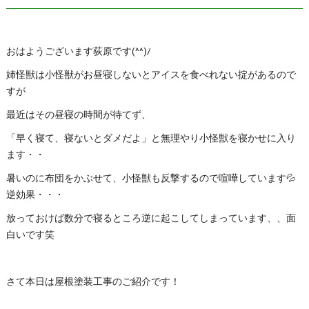
おはようございます荻原です(^^)/
姉怪獣は小怪獣がお昼寝しないとアイスを食べれない掟があるので
すが
最近はその昼寝の時間が待てず、
「早く寝て、寝ないとダメだよ」と無理やり小怪獣を寝かせに入り
ます・・
暑いのに布団をかぶせて、小怪獣も反撃するので喧嘩しています💦
逆効果・・・
放っておけば数分で寝るところ逆に起こしてしまっています、、面
白いです笑
さて本日は屋根塗装工事のご紹介です！