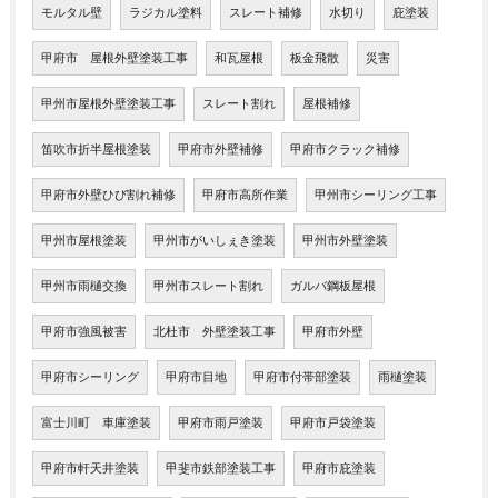
モルタル壁
ラジカル塗料
スレート補修
水切り
庇塗装
甲府市 屋根外壁塗装工事
和瓦屋根
板金飛散
災害
甲州市屋根外壁塗装工事
スレート割れ
屋根補修
笛吹市折半屋根塗装
甲府市外壁補修
甲府市クラック補修
甲府市外壁ひび割れ補修
甲府市高所作業
甲州市シーリング工事
甲州市屋根塗装
甲州市がいしぇき塗装
甲州市外壁塗装
甲州市雨樋交換
甲州市スレート割れ
ガルバ鋼板屋根
甲府市強風被害
北杜市 外壁塗装工事
甲府市外壁
甲府市シーリング
甲府市目地
甲府市付帯部塗装
雨樋塗装
富士川町 車庫塗装
甲府市雨戸塗装
甲府市戸袋塗装
甲府市軒天井塗装
甲斐市鉄部塗装工事
甲府市庇塗装