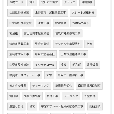
基礎ガード
施工
北杜市小淵沢
クラック
目地補修
山梨県外壁塗装
上野原市 屋根塗装工事
スレート屋根補修
山中湖村別荘塗装
漆喰工事
漆喰修繕
漆喰詰め直し
瓦屋根
富士吉田市屋根塗装
笛吹市外壁塗装工事
笛吹市塗装工事
甲府市高畑
ラジカル制御型塗料
交換
韮崎市防水工事
甲府市塗装会社
山梨市屋根漆喰工事
山梨市屋根塗装
キシラデコール
漆喰
昭和町
足場設置
甲斐市 リフォーム工事
大雪
甲府市 雨漏れ工事
モルタル外壁
チョーキング
塗膜経年劣化
南都留郡河口湖町
河口湖
北杜市換気棟
目地工事
シーリング
外壁目地
窓廻り目地
棟瓦
甲斐市アパート屋根外壁塗装工事
雨樋交換