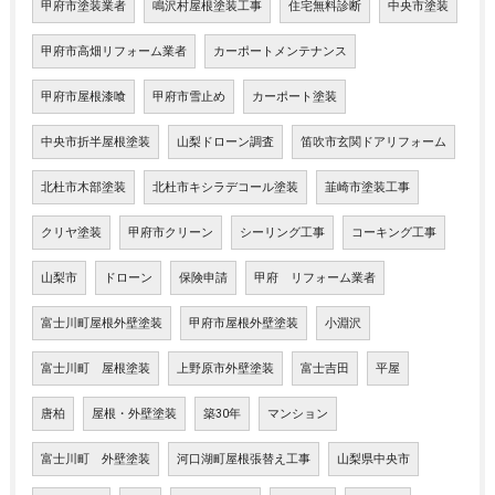
甲府市塗装業者
鳴沢村屋根塗装工事
住宅無料診断
中央市塗装
甲府市高畑リフォーム業者
カーポートメンテナンス
甲府市屋根漆喰
甲府市雪止め
カーポート塗装
中央市折半屋根塗装
山梨ドローン調査
笛吹市玄関ドアリフォーム
北杜市木部塗装
北杜市キシラデコール塗装
韮崎市塗装工事
クリヤ塗装
甲府市クリーン
シーリング工事
コーキング工事
山梨市
ドローン
保険申請
甲府 リフォーム業者
富士川町屋根外壁塗装
甲府市屋根外壁塗装
小淵沢
富士川町 屋根塗装
上野原市外壁塗装
富士吉田
平屋
唐柏
屋根・外壁塗装
築30年
マンション
富士川町 外壁塗装
河口湖町屋根張替え工事
山梨県中央市