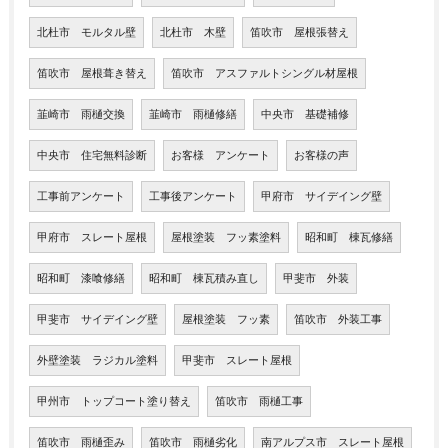
北杜市 モルタル壁
北杜市 木壁
笛吹市 屋根張替え
笛吹市 屋根葺き替え
笛吹市 アスファルトシングル材屋根
韮崎市 雨樋交換
韮崎市 雨樋修繕
中央市 基礎補修
中央市 住宅無料診断
お客様 アンケート
お客様の声
工事前アンケート
工事後アンケート
甲府市 サイデイング壁
甲府市 スレート屋根
屋根塗装 フッ素塗料
昭和町 棟瓦修繕
昭和町 漆喰修繕
昭和町 棟瓦積み直し
甲斐市 外装
甲斐市 サイデイング壁
屋根塗装 フッ素
笛吹市 外装工事
外壁塗装 ラジカル塗料
甲斐市 スレート屋根
甲州市 トップコート塗り替え
笛吹市 雨樋工事
笛吹市 雨樋歪み
笛吹市 雨樋劣化
南アルプス市 スレート屋根