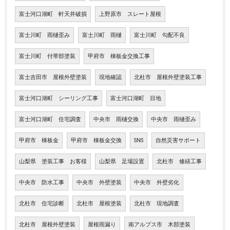
富士河口湖町 軒天井破損
上野原市 スレート屋根
富士川町 雨樋歪み
富士川町 雨樋
富士川町 勾配不良
富士川町 付帯部塗装
甲府市 棟板金交換工事
富士吉田市 屋根外壁塗装
現地確認
北杜市 屋根外壁塗装工事
富士河口湖町 シーリング工事
富士河口湖町 目地
富士河口湖町 住宅調査
中央市 雨樋交換
中央市 雨樋歪み
甲府市 棟板金
甲府市 棟板金交換
SNS
自然災害サポート
山梨県 塗装工事 お客様
山梨県 足場設置
北杜市 修繕工事
中央市 防水工事
中央市 外壁塗装
中央市 外壁劣化
北杜市 住宅診断
北杜市 屋根塗装
北杜市 現地調査
北杜市 屋根外壁塗装
屋根雨漏り
南アルプス市 木部塗装