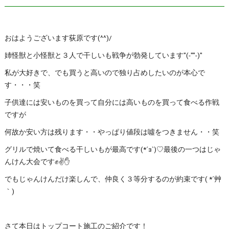
おはようございます荻原です(^^)/
姉怪獣と小怪獣と３人で干しいも戦争が勃発しています"(-""-)"
私が大好きで、でも買うと高いので独り占めしたいのが本心で
す・・・笑
子供達には安いものを買って自分には高いものを買って食べる作戦
ですが
何故か安い方は残ります・・やっぱり値段は噓をつきません・・笑
グリルで焼いて食べる干しいもが最高です(*´з`)♡最後の一つはじゃ
んけん大会です✊✌✋
でもじゃんけんだけ楽しんで、仲良く３等分するのが約束です( *´艸
｀)
さて本日はトップコート施工のご紹介です！