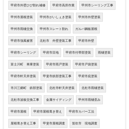
甲府市外壁ひび割れ補修
甲府市高所作業
甲州市シーリング工事
甲州市屋根塗装
甲州市がいしぇき塗装
甲州市外壁塗装
甲州市雨樋交換
甲州市スレート割れ
ガルバ鋼板屋根
甲府市強風被害
北杜市 外壁塗装工事
甲府市外壁
甲府市シーリング
甲府市目地
甲府市付帯部塗装
雨樋塗装
富士川町 車庫塗装
甲府市雨戸塗装
甲府市戸袋塗装
甲府市軒天井塗装
甲斐市鉄部塗装工事
甲府市庇塗装
市川三郷町 鉄部塗装
北杜市軒天井塗装
北杜市雨樋塗装
北杜市波板交換工事
金属サイディング
甲州市雨樋歪み
甲府市屋根
甲府市屋根葺き替え
甲府市カバー工法
屋根葺き替え工事
甲斐市屋根調査
笛吹市 現地調査