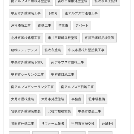
南アルプス市屋根外壁塗装
笛吹市屋根外壁塗装
笛吹市高圧洗浄
甲府市外壁塗装工事
下塗り
南アルプス市漆喰工事
屋根漆喰工事
雨樋工事
笛吹市
アパート
北杜市屋根修繕工事
市川三郷町屋根塗装
市川三郷町足場設置
建物メンテナンス
笛吹市塗装
中央市屋根外壁塗装工事
中央市外壁塗装下塗り
南アルプス市屋根工事
甲府市シーリング工事
甲府市目地工事
南アルプス市シーリング工事
南アルプス市目地工事
大月市屋根塗装
大月市外壁塗装
事務所
駐車場整備
笛吹市外壁塗装塗装
北杜市屋根塗装
中央市塗装工事
笛吹市外構工事
リフォーム業者
甲府市雨樋交換
台風8号