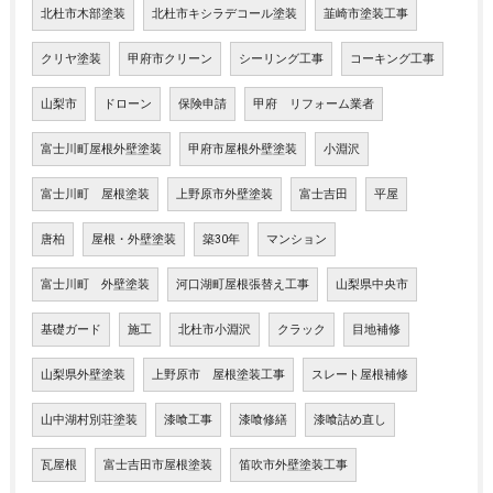
北杜市木部塗装
北杜市キシラデコール塗装
韮崎市塗装工事
クリヤ塗装
甲府市クリーン
シーリング工事
コーキング工事
山梨市
ドローン
保険申請
甲府 リフォーム業者
富士川町屋根外壁塗装
甲府市屋根外壁塗装
小淵沢
富士川町 屋根塗装
上野原市外壁塗装
富士吉田
平屋
唐柏
屋根・外壁塗装
築30年
マンション
富士川町 外壁塗装
河口湖町屋根張替え工事
山梨県中央市
基礎ガード
施工
北杜市小淵沢
クラック
目地補修
山梨県外壁塗装
上野原市 屋根塗装工事
スレート屋根補修
山中湖村別荘塗装
漆喰工事
漆喰修繕
漆喰詰め直し
瓦屋根
富士吉田市屋根塗装
笛吹市外壁塗装工事