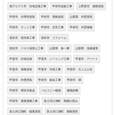
南アルプス市 目地交換工事
甲府市波板工事
上野原市 屋根塗装
甲府市 付帯部塗装
甲府市 屋根塗装
山梨県 外壁塗装
甲府市 サッシ工事
甲府市 左官工事
甲府市 外壁補修
笛吹市 室内床工事
笛吹市 リフォーム
笛吹市 クロス張替え工事
山梨県 春一番
山梨県 強風被害
甲斐市 目地交換
甲斐市 シーリング工事
甲斐市 アパート
甲斐市 屋根塗装
甲斐市 外装工事
甲府市 モニエル瓦
甲斐市 外壁塗装
甲府市 板金工事
甲府市 塀
甲府市 塀笠木板金
バルコニー破損
建物診断
甲府市 屋根漆喰工事
富士河口湖町 雨樋の歪み
富士河口湖町 破風塗装
富士河口湖町 屋根塗装