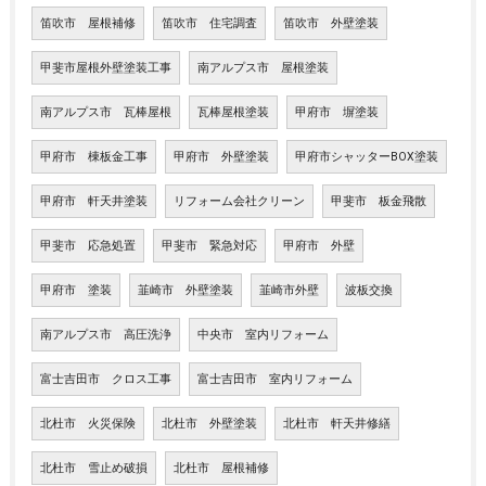
笛吹市 屋根補修
笛吹市 住宅調査
笛吹市 外壁塗装
甲斐市屋根外壁塗装工事
南アルプス市 屋根塗装
南アルプス市 瓦棒屋根
瓦棒屋根塗装
甲府市 塀塗装
甲府市 棟板金工事
甲府市 外壁塗装
甲府市シャッターBOX塗装
甲府市 軒天井塗装
リフォーム会社クリーン
甲斐市 板金飛散
甲斐市 応急処置
甲斐市 緊急対応
甲府市 外壁
甲府市 塗装
韮崎市 外壁塗装
韮崎市外壁
波板交換
南アルプス市 高圧洗浄
中央市 室内リフォーム
富士吉田市 クロス工事
富士吉田市 室内リフォーム
北杜市 火災保険
北杜市 外壁塗装
北杜市 軒天井修繕
北杜市 雪止め破損
北杜市 屋根補修