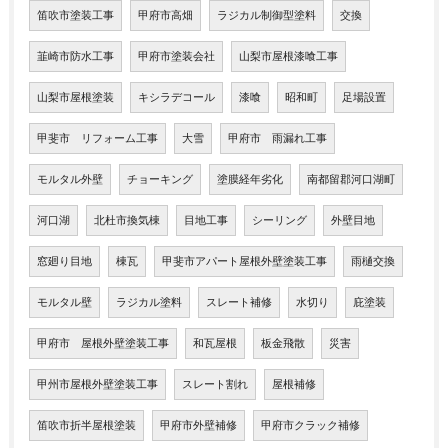
笛吹市塗装工事
甲府市高畑
ラジカル制御型塗料
交換
韮崎市防水工事
甲府市塗装会社
山梨市屋根漆喰工事
山梨市屋根塗装
キシラデコール
漆喰
昭和町
足場設置
甲斐市 リフォーム工事
大雪
甲府市 雨漏れ工事
モルタル外壁
チョーキング
塗膜経年劣化
南都留郡河口湖町
河口湖
北杜市換気棟
目地工事
シーリング
外壁目地
窓廻り目地
棟瓦
甲斐市アパート屋根外壁塗装工事
雨樋交換
モルタル壁
ラジカル塗料
スレート補修
水切り
庇塗装
甲府市 屋根外壁塗装工事
和瓦屋根
板金飛散
災害
甲州市屋根外壁塗装工事
スレート割れ
屋根補修
笛吹市折半屋根塗装
甲府市外壁補修
甲府市クラック補修