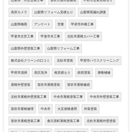
山梨県 外壁塗装工事
笛吹市温水器撤去
甲府市塗装見積もり
高所カメラ
山梨県リフォーム見積もり
山梨県雨漏れ調査
山梨県梅雨
アンケート
営業
甲府市外構工事
甲斐市左官工事
甲斐市木工事
北杜市屋根カバー工事
山梨県外壁塗装工事
山梨県リフォーム工事
株式会社クリーンの口コミ
北杜市塗装
甲府市ハウスクリーニング
甲府市清掃
高圧洗浄
相見積もり
鉄部塗装
漆喰補修
屋根外壁塗装
笛吹市屋根塗装
笛吹市屋根修繕
北杜市屋根外壁塗装工事
中央市屋根塗装工事
中央市外壁塗装工事
笛吹市屋根修理
中央市
火災保険適用
外装塗装
笛吹市屋根塗装工事
春日居町屋根塗装工事
北杜市屋根外壁塗装