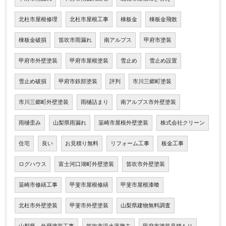
北杜市屋根修理
北杜市屋根工事
棟板金
棟板金飛散
棟板金破損
笛吹市雨漏れ
南アルプス
甲府市塗装
甲府市外壁塗装
甲府市屋根塗装
雪止め
雪止め設置
雪止め破損
甲府市鉄部塗装
評判
市川三郷町塗装
市川三郷町外壁塗装
雨樋詰まり
南アルプス市外壁塗装
雨樋歪み
山梨県雨漏れ
韮崎市屋根外壁塗装
株式会社クリーン
住宅
良い
お見積り無料
リフォーム工事
板金工事
ログハウス
富士河口湖町外壁塗装
笛吹市外壁塗装
韮崎市修繕工事
甲斐市屋根修繕
甲斐市屋根漆喰
北杜市外壁塗装
甲斐市外壁塗装
山梨県建物無料調査