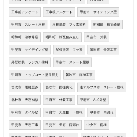
工事前アンケート
工事後アンケート
甲府市 サイデイング壁
甲府市 スレート屋根
屋根塗装 フッ素塗料
昭和町 棟瓦修繕
昭和町 漆喰修繕
昭和町 棟瓦積み直し
甲斐市 外装
甲斐市 サイデイング壁
屋根塗装 フッ素
笛吹市 外装工事
外壁塗装 ラジカル塗料
甲斐市 スレート屋根
甲州市 トップコート塗り替え
笛吹市 雨樋工事
笛吹市 雨樋歪み
笛吹市 雨樋劣化
南アルプス市 スレート屋根
北杜市 天窓補修
甲府市 外装工事
甲府市 ALC外壁
甲府市 タイル壁
甲府市 大屋根 下屋根
甲斐市 雨漏れ
甲斐市 天窓工事
甲斐市 天窓 雨漏れ
中央市 雨樋