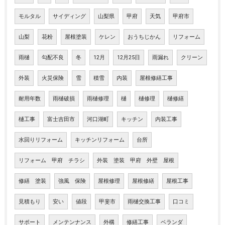
モルタル
サイディング
山梨県
甲府
天気
甲府市
山梨
花粉
屋根塗装
ケレン
おうちじかん
リフォーム
雨樋
勾配不良
冬
12月
12月25日
雨漏れ
クリーン
外装
火災保険
雪
積雪
内装
屋根修繕工事
耐用年数
雨樋破損
雨樋修理
樋
樋修理
樋修繕
樋工事
富士吉田市
河口湖町
キッチン
内装工事
水回りリフォーム
キッチンリフォーム
台所
リフォーム 甲府 チラシ
外装 塗装 甲府 外壁 屋根
修繕 塗装
強風 保険
屋根修理
屋根修繕
屋根工事
見積もり
安い
値段
甲斐市
雨樋交換工事
口コミ
サポート
メンテンナンス
外構
修繕工事
ベランダ