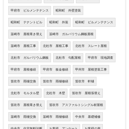
甲府市 ビルメンテナンス
昭和町 外壁塗装
昭和町 テナントビル
昭和町 外装
昭和町 ビルメンテナンス
韮崎市 屋根葺き替え
韮崎市 ガルバリウム鋼板屋根
韮崎市 屋根工事
北杜市 屋根工事
北杜市 スレート屋根
北杜市 ガルバリウム鋼板
北杜市 勾配屋根
甲府市 現地調査
甲府市 屋根修繕
甲府市 板金修繕
甲州市 屋根塗装工事
笛吹市 雨樋交換
笛吹市 雨樋修繕
笛吹市 軒樋
北杜市 モルタル壁
北杜市 木壁
笛吹市 屋根張替え
笛吹市 屋根葺き替え
笛吹市 アスファルトシングル材屋根
韮崎市 雨樋交換
韮崎市 雨樋修繕
中央市 基礎補修
中央市 住宅無料診断
お客様 アンケート
お客様の声