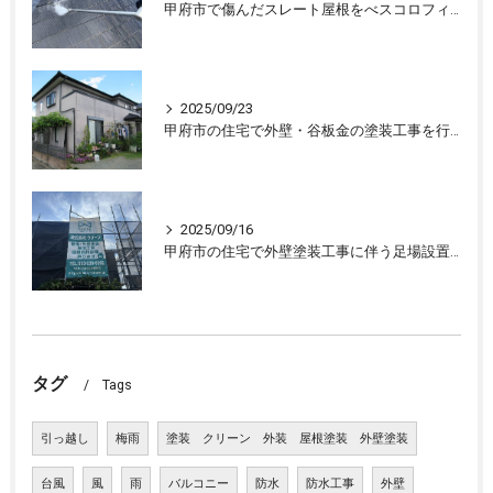
甲府市で傷んだスレート屋根をべスコロフィラーを下塗りし屋根塗装しました
2025/09/23
甲府市の住宅で外壁・谷板金の塗装工事を行ない、住宅が生まれ変わりました
2025/09/16
甲府市の住宅で外壁塗装工事に伴う足場設置、外壁の下処理を行いました。
タグ
Tags
引っ越し
梅雨
塗装 クリーン 外装 屋根塗装 外壁塗装
台風
風
雨
バルコニー
防水
防水工事
外壁