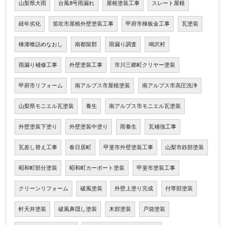
山梨県大雨
台風8号雨漏れ
屋根塗装工事
スレート屋根
経年劣化
笛吹市屋根外壁塗装工事
甲府市棟板金工事
瓦塗装
棟漆喰詰めなおし
南都留郡
雨漏り調査
鳴沢村
雨漏り補修工事
外壁塗装工事
市川三郷町クリヤー塗装
甲府市リフォーム
南アルプス市屋根塗装
南アルプス市高圧洗浄
山梨県モニエル瓦塗装
養生
南アルプス市モニエル瓦塗装
外壁塗装下塗り
外壁塗装中塗り
雨養生
瓦補強工事
瓦差し替え工事
春日居町
甲斐市外壁塗装工事
山梨市鉄部塗装
昭和町部分塗装
昭和町カーポート塗装
甲斐市塗装工事
クリーンリフォーム
破風塗装
外壁上塗り完成
付帯部塗装
軒天井塗装
破風鼻隠し塗装
木部塗装
戸袋塗装