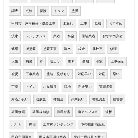
調査
点検
保険
トタン
塗膜
甲府市 屋根補修・塗装工事
水漏れ
工事
見積
おすすめ
浸水
メンテナンス
業者
料金
塗装業者
おすすめ業者
修繕
塀塗装
塗装工事
漏水
板金
北杜市
修理
人気
補修
春
暖かい
塗料
高畑
劣化
工事保証
被災
工事業者
塗装 見積もり
対応早い
対応
早い
丁寧
トイレ
お見積り
目地
料金安い
実績多数
対応が良い
助成金
補償金
評判良い
現地調査
報告書
破風修繕
破風板補修
強風被害
南アルプス市
波板
ポリカ
復旧
工事後メンテナンス
下帯那町雨漏れ
甲府市雨漏れ
甲府市雨漏れ業者
北杜市屋根葺き替え