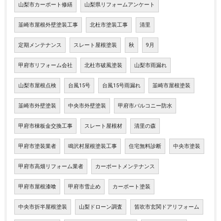
山梨市カーポート修繕
山梨県リフォームアンケート
韮崎市屋根外壁塗装工事
北杜市塗装工事
清里
定期メンテナンス
スレート屋根塗装
秋
9月
甲府市リフォーム会社
北杜市破風塗装
山梨市雨漏れ
山梨市屋根点検
台風15号
台風15号雨漏れ
韮崎市屋根塗装
韮崎市外壁塗装
中央市外壁塗装
甲府市バルコニー防水
甲府市棟板金交換工事
スレート屋根材
清里の森
甲府市塗装業者
鳴沢村屋根塗装工事
住宅無料診断
中央市塗装
甲府市高畑リフォーム業者
カーポートメンテナンス
甲府市屋根漆喰
甲府市雪止め
カーポート塗装
中央市折半屋根塗装
山梨ドローン調査
笛吹市玄関ドアリフォーム