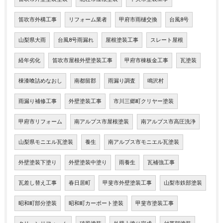
笛吹市外構工事
リフォーム業者
甲府市雨樋交換
台風8号
山梨県大雨
台風8号雨漏れ
屋根塗装工事
スレート屋根
経年劣化
笛吹市屋根外壁塗装工事
甲府市棟板金工事
瓦塗装
棟漆喰詰めなおし
南都留郡
雨漏り調査
鳴沢村
雨漏り補修工事
外壁塗装工事
市川三郷町クリヤー塗装
甲府市リフォーム
南アルプス市屋根塗装
南アルプス市高圧洗浄
山梨県モニエル瓦塗装
養生
南アルプス市モニエル瓦塗装
外壁塗装下塗り
外壁塗装中塗り
雨養生
瓦補強工事
瓦差し替え工事
春日居町
甲斐市外壁塗装工事
山梨市鉄部塗装
昭和町部分塗装
昭和町カーポート塗装
甲斐市塗装工事