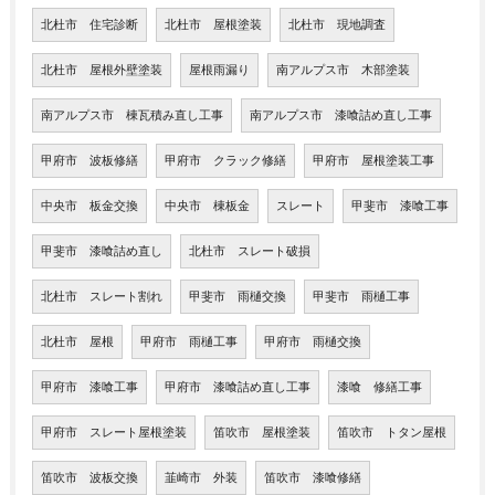
北杜市 住宅診断
北杜市 屋根塗装
北杜市 現地調査
北杜市 屋根外壁塗装
屋根雨漏り
南アルプス市 木部塗装
南アルプス市 棟瓦積み直し工事
南アルプス市 漆喰詰め直し工事
甲府市 波板修繕
甲府市 クラック修繕
甲府市 屋根塗装工事
中央市 板金交換
中央市 棟板金
スレート
甲斐市 漆喰工事
甲斐市 漆喰詰め直し
北杜市 スレート破損
北杜市 スレート割れ
甲斐市 雨樋交換
甲斐市 雨樋工事
北杜市 屋根
甲府市 雨樋工事
甲府市 雨樋交換
甲府市 漆喰工事
甲府市 漆喰詰め直し工事
漆喰 修繕工事
甲府市 スレート屋根塗装
笛吹市 屋根塗装
笛吹市 トタン屋根
笛吹市 波板交換
韮崎市 外装
笛吹市 漆喰修繕