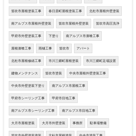
笛吹市屋根塗装工事
春日居町屋根塗装工事
北杜市屋根外壁塗装
南アルプス市屋根外壁塗装
笛吹市屋根外壁塗装
笛吹市高圧洗浄
甲府市外壁塗装工事
下塗り
南アルプス市漆喰工事
屋根漆喰工事
雨樋工事
笛吹市
アパート
北杜市屋根修繕工事
市川三郷町屋根塗装
市川三郷町足場設置
建物メンテナンス
笛吹市塗装
中央市屋根外壁塗装工事
中央市外壁塗装下塗り
南アルプス市屋根工事
甲府市シーリング工事
甲府市目地工事
南アルプス市シーリング工事
南アルプス市目地工事
大月市屋根塗装
大月市外壁塗装
事務所
駐車場整備
笛吹市外壁塗装塗装
北杜市屋根塗装
中央市塗装工事