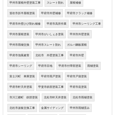
甲州市屋根外壁塗装工事
スレート割れ
屋根補修
笛吹市折半屋根塗装
甲府市外壁補修
甲府市クラック補修
甲府市外壁ひび割れ補修
甲府市高所作業
甲州市シーリング工事
甲州市屋根塗装
甲州市がいしぇき塗装
甲州市外壁塗装
甲州市雨樋交換
甲州市スレート割れ
ガルバ鋼板屋根
甲府市強風被害
北杜市 外壁塗装工事
甲府市外壁
甲府市シーリング
甲府市目地
甲府市付帯部塗装
雨樋塗装
富士川町 車庫塗装
甲府市雨戸塗装
甲府市戸袋塗装
甲府市軒天井塗装
甲斐市鉄部塗装工事
甲府市庇塗装
市川三郷町 鉄部塗装
北杜市軒天井塗装
北杜市雨樋塗装
北杜市波板交換工事
金属サイディング
甲州市雨樋歪み