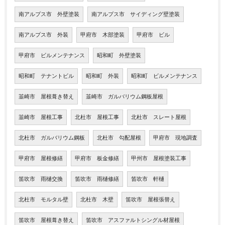
南アルプス市 外壁塗装
南アルプス市 サイディング壁塗装
南アルプス市 外装
甲府市 木部塗装
甲府市 ビル
甲府市 ビルメンテナンス
昭和町 外壁塗装
昭和町 テナントビル
昭和町 外装
昭和町 ビルメンテナンス
韮崎市 屋根葺き替え
韮崎市 ガルバリウム鋼板屋根
韮崎市 屋根工事
北杜市 屋根工事
北杜市 スレート屋根
北杜市 ガルバリウム鋼板
北杜市 勾配屋根
甲府市 現地調査
甲府市 屋根修繕
甲府市 板金修繕
甲州市 屋根塗装工事
笛吹市 雨樋交換
笛吹市 雨樋修繕
笛吹市 軒樋
北杜市 モルタル壁
北杜市 木壁
笛吹市 屋根張替え
笛吹市 屋根葺き替え
笛吹市 アスファルトシングル材屋根