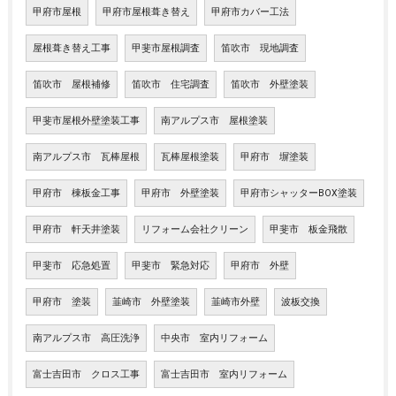
甲府市屋根
甲府市屋根葺き替え
甲府市カバー工法
屋根葺き替え工事
甲斐市屋根調査
笛吹市 現地調査
笛吹市 屋根補修
笛吹市 住宅調査
笛吹市 外壁塗装
甲斐市屋根外壁塗装工事
南アルプス市 屋根塗装
南アルプス市 瓦棒屋根
瓦棒屋根塗装
甲府市 塀塗装
甲府市 棟板金工事
甲府市 外壁塗装
甲府市シャッターBOX塗装
甲府市 軒天井塗装
リフォーム会社クリーン
甲斐市 板金飛散
甲斐市 応急処置
甲斐市 緊急対応
甲府市 外壁
甲府市 塗装
韮崎市 外壁塗装
韮崎市外壁
波板交換
南アルプス市 高圧洗浄
中央市 室内リフォーム
富士吉田市 クロス工事
富士吉田市 室内リフォーム