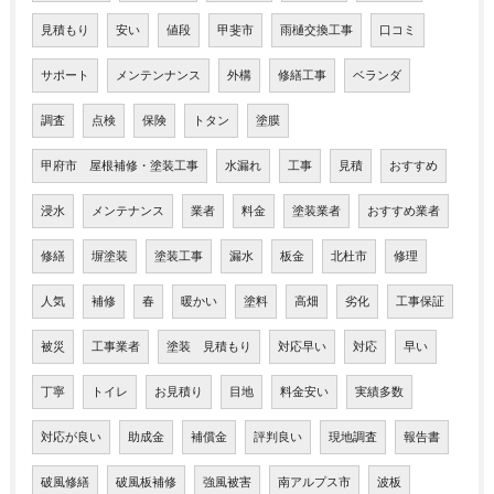
見積もり
安い
値段
甲斐市
雨樋交換工事
口コミ
サポート
メンテンナンス
外構
修繕工事
ベランダ
調査
点検
保険
トタン
塗膜
甲府市 屋根補修・塗装工事
水漏れ
工事
見積
おすすめ
浸水
メンテナンス
業者
料金
塗装業者
おすすめ業者
修繕
塀塗装
塗装工事
漏水
板金
北杜市
修理
人気
補修
春
暖かい
塗料
高畑
劣化
工事保証
被災
工事業者
塗装 見積もり
対応早い
対応
早い
丁寧
トイレ
お見積り
目地
料金安い
実績多数
対応が良い
助成金
補償金
評判良い
現地調査
報告書
破風修繕
破風板補修
強風被害
南アルプス市
波板