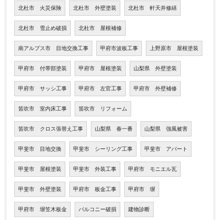
北杜市 火災保険
北杜市 外壁塗装
北杜市 軒天井修繕
北杜市 雪止め破損
北杜市 屋根補修
南アルプス市 目地交換工事
甲府市波板工事
上野原市 屋根塗装
甲府市 付帯部塗装
甲府市 屋根塗装
山梨県 外壁塗装
甲府市 サッシ工事
甲府市 左官工事
甲府市 外壁補修
笛吹市 室内床工事
笛吹市 リフォーム
笛吹市 クロス張替え工事
山梨県 春一番
山梨県 強風被害
甲斐市 目地交換
甲斐市 シーリング工事
甲斐市 アパート
甲斐市 屋根塗装
甲斐市 外装工事
甲府市 モニエル瓦
甲斐市 外壁塗装
甲府市 板金工事
甲府市 塀
甲府市 塀笠木板金
バルコニー破損
建物診断