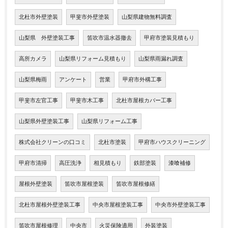
北杜市外壁塗装
甲斐市外壁塗装
山梨県建物無料調査
山梨県 外壁塗装工事
笛吹市温水器撤去
甲府市塗装見積もり
高所カメラ
山梨県リフォーム見積もり
山梨県雨漏れ調査
山梨県梅雨
アンケート
営業
甲府市外構工事
甲斐市左官工事
甲斐市木工事
北杜市屋根カバー工事
山梨県外壁塗装工事
山梨県リフォーム工事
株式会社クリーンの口コミ
北杜市塗装
甲府市ハウスクリーニング
甲府市清掃
高圧洗浄
相見積もり
鉄部塗装
漆喰補修
屋根外壁塗装
笛吹市屋根塗装
笛吹市屋根修繕
北杜市屋根外壁塗装工事
中央市屋根塗装工事
中央市外壁塗装工事
笛吹市屋根修理
中央市
火災保険適用
外装塗装