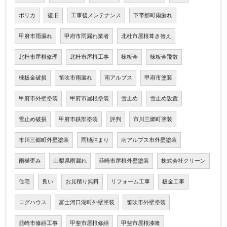
ポリカ
復旧
工事後メンテナンス
下帯那町雨漏れ
甲府市雨漏れ
甲府市雨漏れ業者
北杜市屋根葺き替え
北杜市屋根修理
北杜市屋根工事
棟板金
棟板金飛散
棟板金破損
笛吹市雨漏れ
南アルプス
甲府市塗装
甲府市外壁塗装
甲府市屋根塗装
雪止め
雪止め設置
雪止め破損
甲府市鉄部塗装
評判
市川三郷町塗装
市川三郷町外壁塗装
雨樋詰まり
南アルプス市外壁塗装
雨樋歪み
山梨県雨漏れ
韮崎市屋根外壁塗装
株式会社クリーン
住宅
良い
お見積り無料
リフォーム工事
板金工事
ログハウス
富士河口湖町外壁塗装
笛吹市外壁塗装
韮崎市修繕工事
甲斐市屋根修繕
甲斐市屋根漆喰