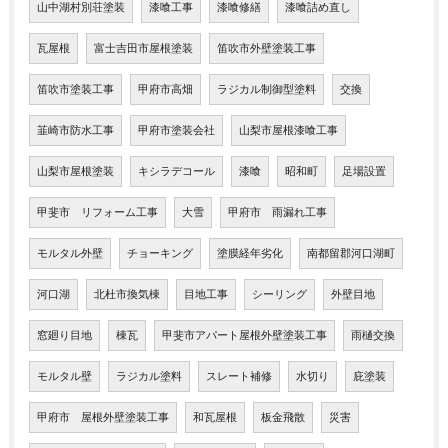
山中湖村別荘塗装
漆喰工事
漆喰修繕
漆喰詰め直し
瓦屋根
富士吉田市屋根塗装
笛吹市外壁塗装工事
笛吹市塗装工事
甲府市高畑
ラジカル制御型塗料
交換
韮崎市防水工事
甲府市塗装会社
山梨市屋根漆喰工事
山梨市屋根塗装
キシラデコール
漆喰
昭和町
足場設置
甲斐市 リフォーム工事
大雪
甲府市 雨漏れ工事
モルタル外壁
チョーキング
塗膜経年劣化
南都留郡河口湖町
河口湖
北杜市換気棟
目地工事
シーリング
外壁目地
窓廻り目地
棟瓦
甲斐市アパート屋根外壁塗装工事
雨樋交換
モルタル壁
ラジカル塗料
スレート補修
水切り
庇塗装
甲府市 屋根外壁塗装工事
和瓦屋根
板金飛散
災害