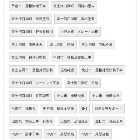
甲府市 屋根漆喰工事
富士河口湖町 雨樋の歪み
富士河口湖町 破風塗装
富士河口湖町 屋根塗装
富士河口湖町 軒天井破損
上野原市 スレート屋根
富士川町 雨樋歪み
富士川町 雨樋
富士川町 勾配不良
富士川町 付帯部塗装
甲府市 棟板金交換工事
富士吉田市 屋根外壁塗装
現地確認
北杜市 屋根外壁塗装工事
富士河口湖町 シーリング工事
富士河口湖町 目地
富士河口湖町 住宅調査
中央市 雨樋交換
中央市 雨樋歪み
甲府市 棟板金
甲府市 棟板金交換
SNS
自然災害サポート
山梨県 塗装工事 お客様
山梨県 足場設置
北杜市 修繕工事
中央市 防水工事
中央市 外壁塗装
中央市 外壁劣化