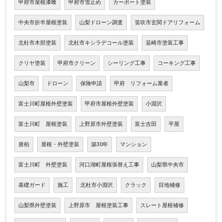
甲府市屋根漆喰
甲府市雪止め
カーポート塗装
中央市折半屋根塗装
山梨ドローン調査
笛吹市玄関ドアリフォーム
北杜市木部塗装
北杜市キシラデコール塗装
韮崎市塗装工事
クリヤ塗装
甲府市クリーン
シーリング工事
コーキング工事
山梨市
ドローン
保険申請
甲府 リフォーム業者
富士川町屋根外壁塗装
甲府市屋根外壁塗装
小淵沢
富士川町 屋根塗装
上野原市外壁塗装
富士吉田
平屋
唐柏
屋根・外壁塗装
築30年
マンション
富士川町 外壁塗装
河口湖町屋根張替え工事
山梨県中央市
基礎ガード
施工
北杜市小淵沢
クラック
目地補修
山梨県外壁塗装
上野原市 屋根塗装工事
スレート屋根補修