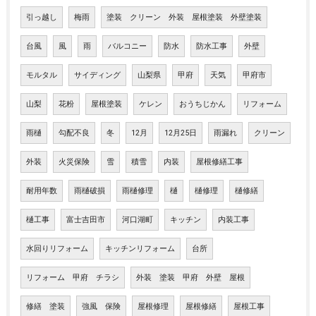
引っ越し
梅雨
塗装 クリーン 外装 屋根塗装 外壁塗装
台風
風
雨
バルコニー
防水
防水工事
外壁
モルタル
サイディング
山梨県
甲府
天気
甲府市
山梨
花粉
屋根塗装
ケレン
おうちじかん
リフォーム
雨樋
勾配不良
冬
12月
12月25日
雨漏れ
クリーン
外装
火災保険
雪
積雪
内装
屋根修繕工事
耐用年数
雨樋破損
雨樋修理
樋
樋修理
樋修繕
樋工事
富士吉田市
河口湖町
キッチン
内装工事
水回りリフォーム
キッチンリフォーム
台所
リフォーム 甲府 チラシ
外装 塗装 甲府 外壁 屋根
修繕 塗装
強風 保険
屋根修理
屋根修繕
屋根工事