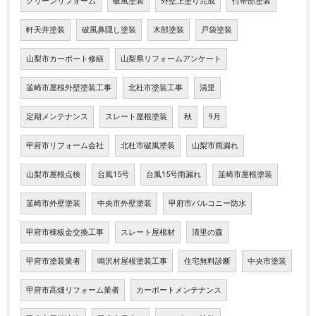
クリーンリフォーム
破風塗装
外壁上塗り完成
付帯部塗装
軒天井塗装
破風鼻隠し塗装
木部塗装
戸袋塗装
山梨市カーポート修繕
山梨県リフォームアンケート
韮崎市屋根外壁塗装工事
北杜市塗装工事
清里
定期メンテナンス
スレート屋根塗装
秋
9月
甲府市リフォーム会社
北杜市破風塗装
山梨市雨漏れ
山梨市屋根点検
台風15号
台風15号雨漏れ
韮崎市屋根塗装
韮崎市外壁塗装
中央市外壁塗装
甲府市バルコニー防水
甲府市棟板金交換工事
スレート屋根材
清里の森
甲府市塗装業者
鳴沢村屋根塗装工事
住宅無料診断
中央市塗装
甲府市高畑リフォーム業者
カーポートメンテナンス