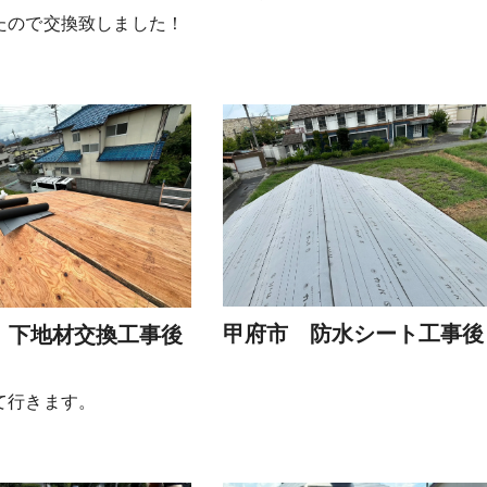
たので交換致しました！
甲府市 防水シート工事後
 下地材交換工事後
て行きます。