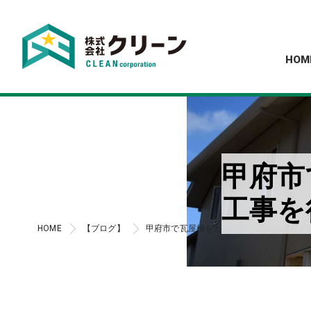
HOM
甲府市
工事を
HOME
【ブログ】
甲府市で瓦屋根をガルバリウム鋼板に葺き