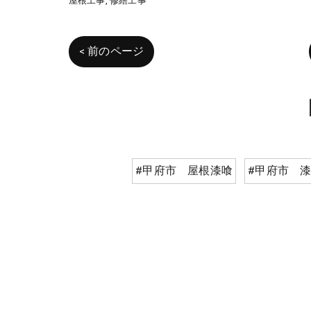
屋根工事
修繕工事
< 前のページ
#甲府市 屋根漆喰
#甲府市 