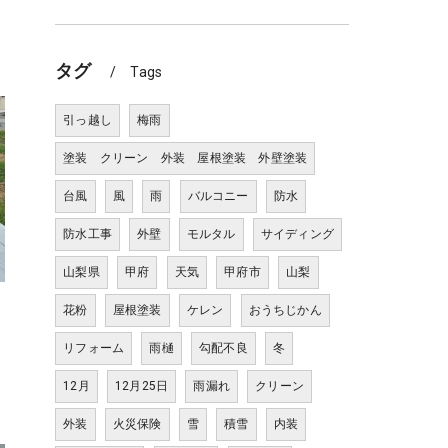
タグ
Tags
引っ越し
梅雨
塗装 クリーン 外装 屋根塗装 外壁塗装
台風
風
雨
バルコニー
防水
防水工事
外壁
モルタル
サイディング
山梨県
甲府
天気
甲府市
山梨
花粉
屋根塗装
ケレン
おうちじかん
リフォーム
雨樋
勾配不良
冬
12月
12月25日
雨漏れ
クリーン
外装
火災保険
雪
積雪
内装