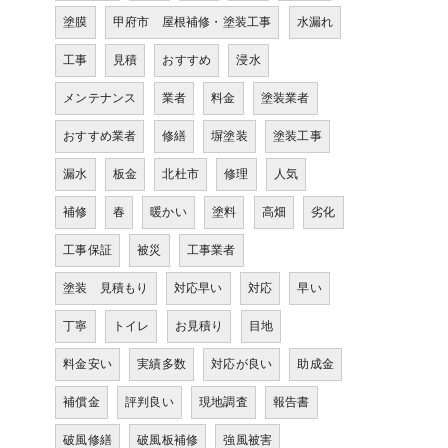
塗膜
甲府市 屋根補修・塗装工事
水漏れ
工事
見積
おすすめ
浸水
メンテナンス
業者
料金
塗装業者
おすすめ業者
修繕
塀塗装
塗装工事
漏水
板金
北杜市
修理
人気
補修
春
暖かい
塗料
高畑
劣化
工事保証
被災
工事業者
塗装 見積もり
対応早い
対応
早い
丁寧
トイレ
お見積り
目地
料金安い
実績多数
対応が良い
助成金
補償金
評判良い
現地調査
報告書
破風修繕
破風板補修
強風被害