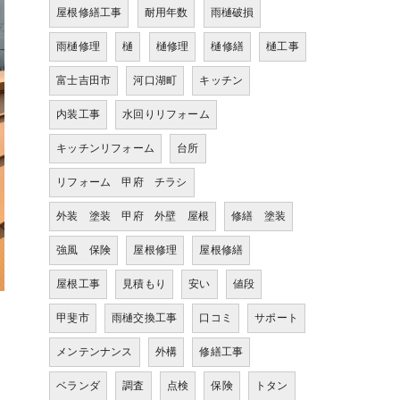
屋根修繕工事
耐用年数
雨樋破損
雨樋修理
樋
樋修理
樋修繕
樋工事
富士吉田市
河口湖町
キッチン
内装工事
水回りリフォーム
キッチンリフォーム
台所
リフォーム 甲府 チラシ
外装 塗装 甲府 外壁 屋根
修繕 塗装
強風 保険
屋根修理
屋根修繕
屋根工事
見積もり
安い
値段
甲斐市
雨樋交換工事
口コミ
サポート
メンテンナンス
外構
修繕工事
ベランダ
調査
点検
保険
トタン