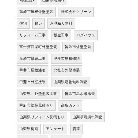
雨樋歪み
山梨県雨漏れ
韮崎市屋根外壁塗装
株式会社クリーン
住宅
良い
お見積り無料
リフォーム工事
板金工事
ログハウス
富士河口湖町外壁塗装
笛吹市外壁塗装
韮崎市修繕工事
甲斐市屋根修繕
甲斐市屋根漆喰
北杜市外壁塗装
甲斐市外壁塗装
山梨県建物無料調査
山梨県 外壁塗装工事
笛吹市温水器撤去
甲府市塗装見積もり
高所カメラ
山梨県リフォーム見積もり
山梨県雨漏れ調査
山梨県梅雨
アンケート
営業