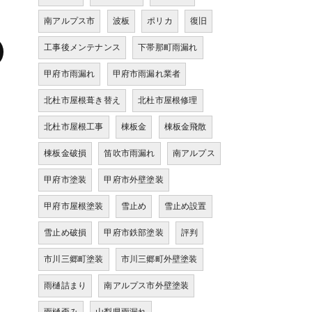
南アルプス市
波板
ポリカ
復旧
工事後メンテナンス
下帯那町雨漏れ
甲府市雨漏れ
甲府市雨漏れ業者
北杜市屋根葺き替え
北杜市屋根修理
北杜市屋根工事
棟板金
棟板金飛散
棟板金破損
笛吹市雨漏れ
南アルプス
甲府市塗装
甲府市外壁塗装
甲府市屋根塗装
雪止め
雪止め設置
雪止め破損
甲府市鉄部塗装
評判
市川三郷町塗装
市川三郷町外壁塗装
雨樋詰まり
南アルプス市外壁塗装