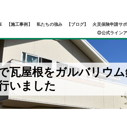
E
【施工事例】
私たちの強み
【ブログ】
火災保険申請サポ
😊公式ライン
で瓦屋根をガルバリウム
行いました
替えました。