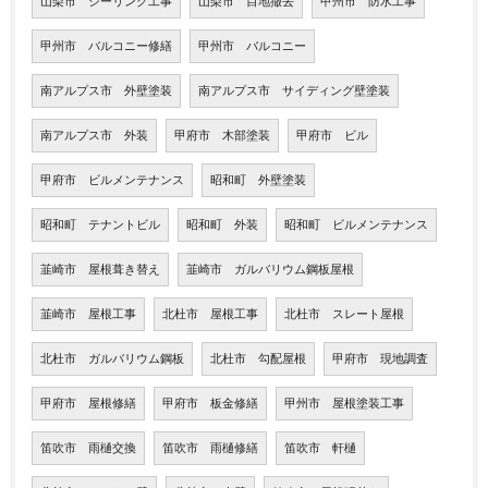
山梨市 シーリング工事
山梨市 目地撤去
甲州市 防水工事
甲州市 バルコニー修繕
甲州市 バルコニー
南アルプス市 外壁塗装
南アルプス市 サイディング壁塗装
南アルプス市 外装
甲府市 木部塗装
甲府市 ビル
甲府市 ビルメンテナンス
昭和町 外壁塗装
昭和町 テナントビル
昭和町 外装
昭和町 ビルメンテナンス
韮崎市 屋根葺き替え
韮崎市 ガルバリウム鋼板屋根
韮崎市 屋根工事
北杜市 屋根工事
北杜市 スレート屋根
北杜市 ガルバリウム鋼板
北杜市 勾配屋根
甲府市 現地調査
甲府市 屋根修繕
甲府市 板金修繕
甲州市 屋根塗装工事
笛吹市 雨樋交換
笛吹市 雨樋修繕
笛吹市 軒樋