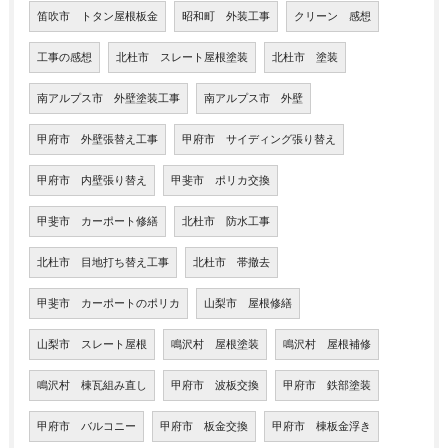
笛吹市 トタン屋根板金
昭和町 外装工事
クリーン 感想
工事の感想
北杜市 スレート屋根塗装
北杜市 塗装
南アルプス市 外壁塗装工事
南アルプス市 外壁
甲府市 外壁張替え工事
甲府市 サイディング張り替え
甲府市 内壁張り替え
甲斐市 ポリカ交換
甲斐市 カーポート修繕
北杜市 防水工事
北杜市 目地打ち替え工事
北杜市 帯撤去
甲斐市 カーポートのポリカ
山梨市 屋根修繕
山梨市 スレート屋根
鳴沢村 屋根塗装
鳴沢村 屋根補修
鳴沢村 棟瓦組み直し
甲府市 波板交換
甲府市 鉄部塗装
甲府市 バルコニー
甲府市 板金交換
甲府市 棟板金浮き