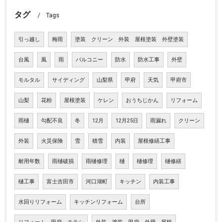
タグ
Tags
引っ越し
梅雨
塗装 クリーン 外装 屋根塗装 外壁塗装
台風
風
雨
バルコニー
防水
防水工事
外壁
モルタル
サイディング
山梨県
甲府
天気
甲府市
山梨
花粉
屋根塗装
ケレン
おうちじかん
リフォーム
雨樋
勾配不良
冬
12月
12月25日
雨漏れ
クリーン
外装
火災保険
雪
積雪
内装
屋根修繕工事
耐用年数
雨樋破損
雨樋修理
樋
樋修理
樋修繕
樋工事
富士吉田市
河口湖町
キッチン
内装工事
水回りリフォーム
キッチンリフォーム
台所