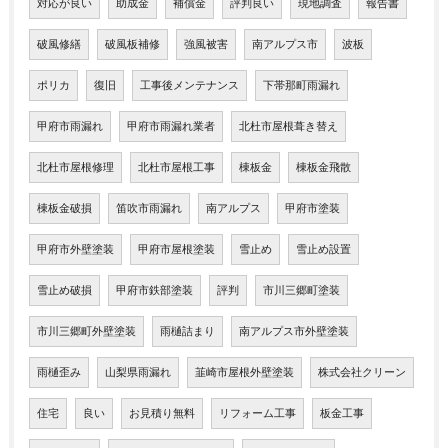
対応が良い
助成金
補償金
評判良い
現地調査
報告書
破風修繕
破風板補修
強風被害
南アルプス市
波板
ポリカ
復旧
工事後メンテナンス
下帯那町雨漏れ
甲府市雨漏れ
甲府市雨漏れ業者
北杜市屋根葺き替え
北杜市屋根修理
北杜市屋根工事
棟板金
棟板金飛散
棟板金破損
笛吹市雨漏れ
南アルプス
甲府市塗装
甲府市外壁塗装
甲府市屋根塗装
雪止め
雪止め設置
雪止め破損
甲府市鉄部塗装
評判
市川三郷町塗装
市川三郷町外壁塗装
雨樋詰まり
南アルプス市外壁塗装
雨樋歪み
山梨県雨漏れ
韮崎市屋根外壁塗装
株式会社クリーン
住宅
良い
お見積り無料
リフォーム工事
板金工事