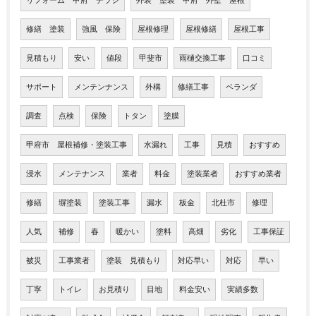
リフォーム 甲府 チラシ
外装 塗装 甲府 外壁 屋根
修繕 塗装
強風 保険
屋根修理
屋根修繕
屋根工事
見積もり
安い
値段
甲斐市
雨樋交換工事
口コミ
サポート
メンテンナンス
外構
修繕工事
ベランダ
調査
点検
保険
トタン
塗膜
甲府市 屋根補修・塗装工事
水漏れ
工事
見積
おすすめ
浸水
メンテナンス
業者
料金
塗装業者
おすすめ業者
修繕
塀塗装
塗装工事
漏水
板金
北杜市
修理
人気
補修
春
暖かい
塗料
高畑
劣化
工事保証
被災
工事業者
塗装 見積もり
対応早い
対応
早い
丁寧
トイレ
お見積り
目地
料金安い
実績多数