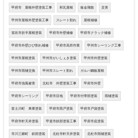
甲府市 屋根外壁塗装工事
和瓦屋根
板金飛散
災害
甲州市屋根外壁塗装工事
スレート割れ
屋根補修
笛吹市折半屋根塗装
甲府市外壁補修
甲府市クラック補修
甲府市外壁ひび割れ補修
甲府市高所作業
甲州市シーリング工事
甲州市屋根塗装
甲州市がいしぇき塗装
甲州市外壁塗装
甲州市雨樋交換
甲州市スレート割れ
ガルバ鋼板屋根
甲府市強風被害
北杜市 外壁塗装工事
甲府市外壁
甲府市シーリング
甲府市目地
甲府市付帯部塗装
雨樋塗装
富士川町 車庫塗装
甲府市雨戸塗装
甲府市戸袋塗装
甲府市軒天井塗装
甲斐市鉄部塗装工事
甲府市庇塗装
市川三郷町 鉄部塗装
北杜市軒天井塗装
北杜市雨樋塗装