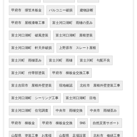
甲府市 塀笠木板金
バルコニー破損
建物診断
甲府市 屋根漆喰工事
富士河口湖町 雨樋の歪み
富士河口湖町 破風塗装
富士河口湖町 屋根塗装
富士河口湖町 軒天井破損
上野原市 スレート屋根
富士川町 雨樋歪み
富士川町 雨樋
富士川町 勾配不良
富士川町 付帯部塗装
甲府市 棟板金交換工事
富士吉田市 屋根外壁塗装
現地確認
北杜市 屋根外壁塗装工事
富士河口湖町 シーリング工事
富士河口湖町 目地
富士河口湖町 住宅調査
中央市 雨樋交換
中央市 雨樋歪み
甲府市 棟板金
甲府市 棟板金交換
SNS
自然災害サポート
山梨県 塗装工事 お客様
山梨県 足場設置
北杜市 修繕工事