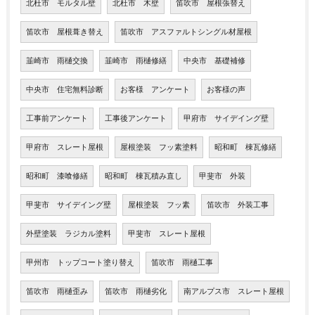
北杜市 モルタル壁
北杜市 木壁
笛吹市 屋根張替え
笛吹市 屋根葺き替え
笛吹市 アスファルトシングル材屋根
韮崎市 雨樋交換
韮崎市 雨樋修繕
中央市 基礎補修
中央市 住宅無料診断
お客様 アンケート
お客様の声
工事前アンケート
工事後アンケート
甲府市 サイデイング壁
甲府市 スレート屋根
屋根塗装 フッ素塗料
昭和町 棟瓦修繕
昭和町 漆喰修繕
昭和町 棟瓦積み直し
甲斐市 外装
甲斐市 サイデイング壁
屋根塗装 フッ素
笛吹市 外装工事
外壁塗装 ラジカル塗料
甲斐市 スレート屋根
甲州市 トップコート塗り替え
笛吹市 雨樋工事
笛吹市 雨樋歪み
笛吹市 雨樋劣化
南アルプス市 スレート屋根