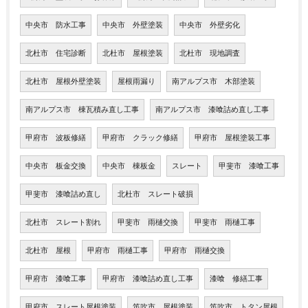
中央市 防水工事
中央市 外壁塗装
中央市 外壁劣化
北杜市 住宅診断
北杜市 屋根塗装
北杜市 現地調査
北杜市 屋根外壁塗装
屋根雨漏り
南アルプス市 木部塗装
南アルプス市 棟瓦積み直し工事
南アルプス市 漆喰詰め直し工事
甲府市 波板修繕
甲府市 クラック修繕
甲府市 屋根塗装工事
中央市 板金交換
中央市 棟板金
スレート
甲斐市 漆喰工事
甲斐市 漆喰詰め直し
北杜市 スレート破損
北杜市 スレート割れ
甲斐市 雨樋交換
甲斐市 雨樋工事
北杜市 屋根
甲府市 雨樋工事
甲府市 雨樋交換
甲府市 漆喰工事
甲府市 漆喰詰め直し工事
漆喰 修繕工事
甲府市 スレート屋根塗装
笛吹市 屋根塗装
笛吹市 トタン屋根