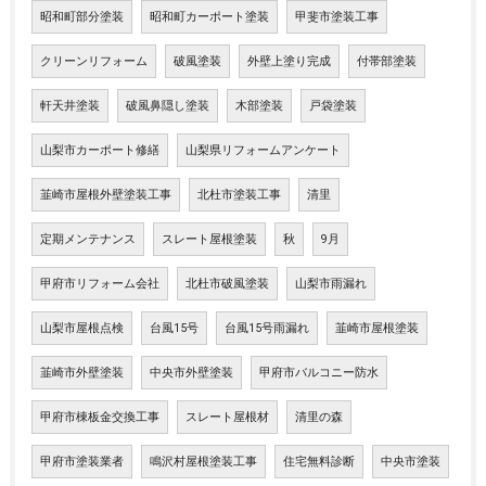
昭和町部分塗装
昭和町カーポート塗装
甲斐市塗装工事
クリーンリフォーム
破風塗装
外壁上塗り完成
付帯部塗装
軒天井塗装
破風鼻隠し塗装
木部塗装
戸袋塗装
山梨市カーポート修繕
山梨県リフォームアンケート
韮崎市屋根外壁塗装工事
北杜市塗装工事
清里
定期メンテナンス
スレート屋根塗装
秋
9月
甲府市リフォーム会社
北杜市破風塗装
山梨市雨漏れ
山梨市屋根点検
台風15号
台風15号雨漏れ
韮崎市屋根塗装
韮崎市外壁塗装
中央市外壁塗装
甲府市バルコニー防水
甲府市棟板金交換工事
スレート屋根材
清里の森
甲府市塗装業者
鳴沢村屋根塗装工事
住宅無料診断
中央市塗装