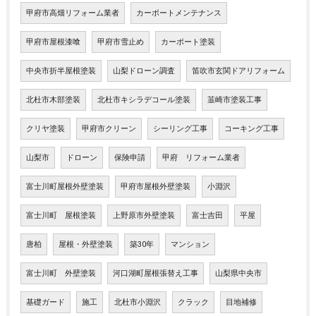
甲府市高畑リフォーム業者
カーポートメンテナンス
甲府市屋根漆喰
甲府市雪止め
カーポート塗装
中央市折半屋根塗装
山梨ドローン調査
笛吹市玄関ドアリフォーム
北杜市木部塗装
北杜市キシラデコール塗装
韮崎市塗装工事
クリヤ塗装
甲府市クリーン
シーリング工事
コーキング工事
山梨市
ドローン
保険申請
甲府 リフォーム業者
富士川町屋根外壁塗装
甲府市屋根外壁塗装
小淵沢
富士川町 屋根塗装
上野原市外壁塗装
富士吉田
平屋
唐柏
屋根・外壁塗装
築30年
マンション
富士川町 外壁塗装
河口湖町屋根張替え工事
山梨県中央市
基礎ガード
施工
北杜市小淵沢
クラック
目地補修