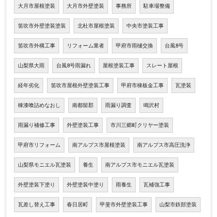
大月市屋根塗装
大月市外壁塗装
事務所
駐車場整備
笛吹市外壁塗装塗装
北杜市屋根塗装
中央市塗装工事
笛吹市外構工事
リフォーム業者
甲府市雨樋交換
台風8号
山梨県大雨
台風8号雨漏れ
屋根塗装工事
スレート屋根
経年劣化
笛吹市屋根外壁塗装工事
甲府市棟板金工事
瓦塗装
棟漆喰詰めなおし
南都留郡
雨漏り調査
鳴沢村
雨漏り補修工事
外壁塗装工事
市川三郷町クリヤー塗装
甲府市リフォーム
南アルプス市屋根塗装
南アルプス市高圧洗浄
山梨県モニエル瓦塗装
養生
南アルプス市モニエル瓦塗装
外壁塗装下塗り
外壁塗装中塗り
雨養生
瓦補強工事
瓦差し替え工事
春日居町
甲斐市外壁塗装工事
山梨市鉄部塗装