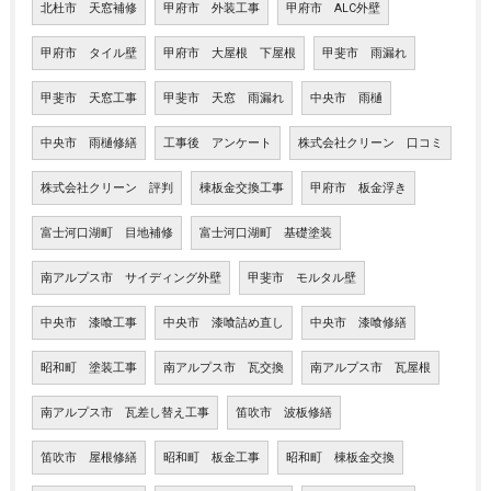
北杜市 天窓補修
甲府市 外装工事
甲府市 ALC外壁
甲府市 タイル壁
甲府市 大屋根 下屋根
甲斐市 雨漏れ
甲斐市 天窓工事
甲斐市 天窓 雨漏れ
中央市 雨樋
中央市 雨樋修繕
工事後 アンケート
株式会社クリーン 口コミ
株式会社クリーン 評判
棟板金交換工事
甲府市 板金浮き
富士河口湖町 目地補修
富士河口湖町 基礎塗装
南アルプス市 サイディング外壁
甲斐市 モルタル壁
中央市 漆喰工事
中央市 漆喰詰め直し
中央市 漆喰修繕
昭和町 塗装工事
南アルプス市 瓦交換
南アルプス市 瓦屋根
南アルプス市 瓦差し替え工事
笛吹市 波板修繕
笛吹市 屋根修繕
昭和町 板金工事
昭和町 棟板金交換