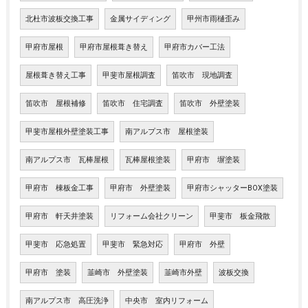
北杜市波板交換工事
金属サイディング
甲州市雨樋歪み
甲府市屋根
甲府市屋根葺き替え
甲府市カバー工法
屋根葺き替え工事
甲斐市屋根調査
笛吹市 現地調査
笛吹市 屋根補修
笛吹市 住宅調査
笛吹市 外壁塗装
甲斐市屋根外壁塗装工事
南アルプス市 屋根塗装
南アルプス市 瓦棒屋根
瓦棒屋根塗装
甲府市 塀塗装
甲府市 棟板金工事
甲府市 外壁塗装
甲府市シャッターBOX塗装
甲府市 軒天井塗装
リフォーム会社クリーン
甲斐市 板金飛散
甲斐市 応急処置
甲斐市 緊急対応
甲府市 外壁
甲府市 塗装
韮崎市 外壁塗装
韮崎市外壁
波板交換
南アルプス市 高圧洗浄
中央市 室内リフォーム