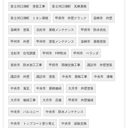
富士河口湖町 塗装工事
富士河口湖町 瓦棒屋根
富士河口湖町 トタン屋根
甲府市 外壁クラック
韮崎市 外壁
韮崎市 塗装
北杜市 屋根メンテナンス
甲府市 防水劣化
甲州市 外壁
甲州市 塗装メンテナンス
韮崎市 屋根塗装
北杜市 住宅調査
甲州市 FRP防水
甲州市 ベランダ
笛吹市 防水加工工事
甲府市 雨樋交換工事
諏訪市 外壁塗装
諏訪市 外壁
諏訪市 塗装
中央市 屋根工事
中央市 漆喰
中央市 鬼瓦
中央市 屋根修繕
大月市 外壁塗装
大月市 修繕工事
大月市 店舗
甲府市 外壁修繕
中央市 バルコニー
中央市 防水メンテナンス
中央市 トップコート塗り替え
中央市 波板交換