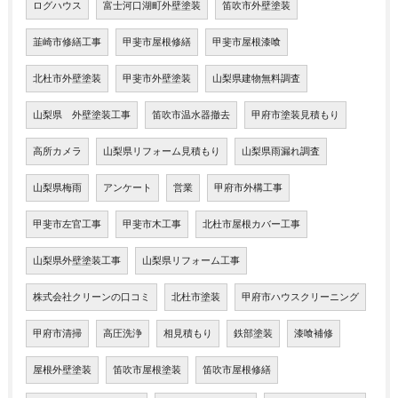
ログハウス
富士河口湖町外壁塗装
笛吹市外壁塗装
韮崎市修繕工事
甲斐市屋根修繕
甲斐市屋根漆喰
北杜市外壁塗装
甲斐市外壁塗装
山梨県建物無料調査
山梨県 外壁塗装工事
笛吹市温水器撤去
甲府市塗装見積もり
高所カメラ
山梨県リフォーム見積もり
山梨県雨漏れ調査
山梨県梅雨
アンケート
営業
甲府市外構工事
甲斐市左官工事
甲斐市木工事
北杜市屋根カバー工事
山梨県外壁塗装工事
山梨県リフォーム工事
株式会社クリーンの口コミ
北杜市塗装
甲府市ハウスクリーニング
甲府市清掃
高圧洗浄
相見積もり
鉄部塗装
漆喰補修
屋根外壁塗装
笛吹市屋根塗装
笛吹市屋根修繕