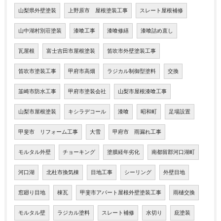
山梨県外壁塗装
上野原市 屋根塗装工事
スレート屋根補修
山中湖村別荘塗装
漆喰工事
漆喰修繕
漆喰詰め直し
瓦屋根
富士吉田市屋根塗装
笛吹市外壁塗装工事
笛吹市塗装工事
甲府市高畑
ラジカル制御型塗料
交換
韮崎市防水工事
甲府市塗装会社
山梨市屋根漆喰工事
山梨市屋根塗装
キシラデコール
漆喰
昭和町
足場設置
甲斐市 リフォーム工事
大雪
甲府市 雨漏れ工事
モルタル外壁
チョーキング
塗膜経年劣化
南都留郡河口湖町
河口湖
北杜市換気棟
目地工事
シーリング
外壁目地
窓廻り目地
棟瓦
甲斐市アパート屋根外壁塗装工事
雨樋交換
モルタル壁
ラジカル塗料
スレート補修
水切り
庇塗装