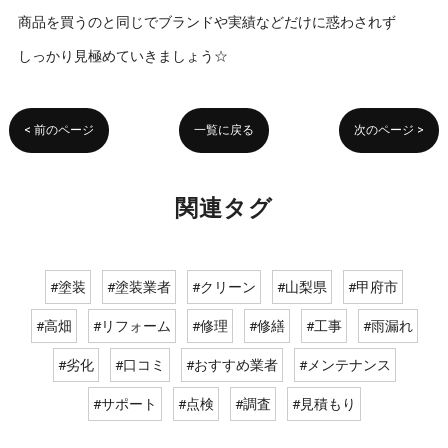
商品を買うのと同じでブランドや実績などだけに惑わされず
しっかり見極めていきましょう☆
< 前のページ
一覧に戻る
次のページ >
関連タグ
#塗装
#塗装業者
#クリーン
#山梨県
#甲府市
#高畑
#リフォーム
#修理
#修繕
#工事
#雨漏れ
#劣化
#口コミ
#おすすめ業者
#メンテナンス
#サポート
#点検
#調査
#見積もり