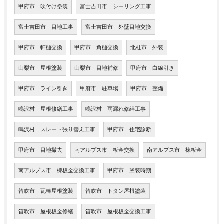
甲府市 吹付け塗装
富士吉田市 シーリング工事
富士吉田市 目地工事
富士吉田市 外壁目地交換
甲府市 軒樋交換
甲府市 角樋交換
北杜市 外装
山梨市 屋根塗装
山梨市 目地補修
甲府市 白線引き
甲府市 ライン引き
甲府市 駐車場
甲府市 整備
鳴沢村 屋根修繕工事
鳴沢村 雨漏れ修繕工事
鳴沢村 スレート張り替え工事
甲府市 住宅診断
甲府市 目地撤去
南アルプス市 板金交換
南アルプス市 棟板金
南アルプス市 棟板金交換工事
甲府市 塗装時期
笛吹市 瓦棒屋根塗装
笛吹市 トタン屋根塗装
笛吹市 屋根板金修繕
笛吹市 屋根板金交換工事