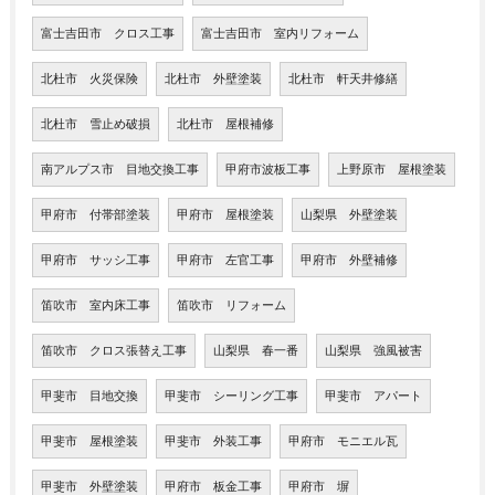
富士吉田市 クロス工事
富士吉田市 室内リフォーム
北杜市 火災保険
北杜市 外壁塗装
北杜市 軒天井修繕
北杜市 雪止め破損
北杜市 屋根補修
南アルプス市 目地交換工事
甲府市波板工事
上野原市 屋根塗装
甲府市 付帯部塗装
甲府市 屋根塗装
山梨県 外壁塗装
甲府市 サッシ工事
甲府市 左官工事
甲府市 外壁補修
笛吹市 室内床工事
笛吹市 リフォーム
笛吹市 クロス張替え工事
山梨県 春一番
山梨県 強風被害
甲斐市 目地交換
甲斐市 シーリング工事
甲斐市 アパート
甲斐市 屋根塗装
甲斐市 外装工事
甲府市 モニエル瓦
甲斐市 外壁塗装
甲府市 板金工事
甲府市 塀