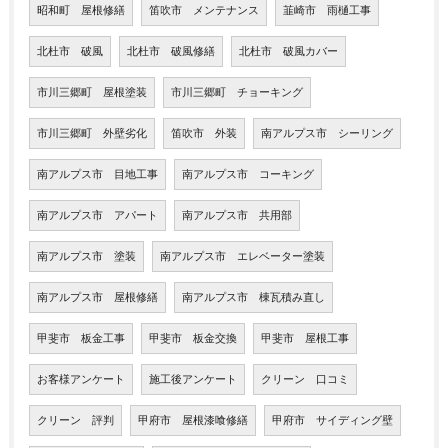
昭和町 屋根修繕
笛吹市 メンテナンス
韮崎市 雨樋工事
北杜市 破風
北杜市 破風修繕
北杜市 破風カバー
市川三郷町 屋根塗装
市川三郷町 チョーキング
市川三郷町 外壁劣化
笛吹市 外装
南アルプス市 シーリング
南アルプス市 目地工事
南アルプス市 コーキング
南アルプス市 アパート
南アルプス市 共用部
南アルプス市 塗装
南アルプス市 エレベーター塗装
南アルプス市 屋根修繕
南アルプス市 棟瓦積み直し
甲斐市 板金工事
甲斐市 板金交換
甲斐市 屋根工事
お客様アンケート
施工後アンケート
クリーン 口コミ
クリーン 評判
甲府市 屋根漆喰修繕
甲府市 サイディング壁