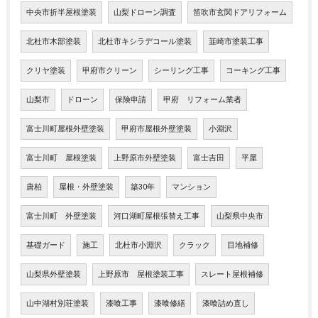
中央市折半屋根塗装
山梨ドローン調査
笛吹市玄関ドアリフォーム
北杜市木部塗装
北杜市キシラデコール塗装
韮崎市塗装工事
クリヤ塗装
甲府市クリーン
シーリング工事
コーキング工事
山梨市
ドローン
保険申請
甲府 リフォーム業者
富士川町屋根外壁塗装
甲府市屋根外壁塗装
小淵沢
富士川町 屋根塗装
上野原市外壁塗装
富士吉田
平屋
唐柏
屋根・外壁塗装
築30年
マンション
富士川町 外壁塗装
河口湖町屋根張替え工事
山梨県中央市
基礎ガード
施工
北杜市小淵沢
クラック
目地補修
山梨県外壁塗装
上野原市 屋根塗装工事
スレート屋根補修
山中湖村別荘塗装
漆喰工事
漆喰修繕
漆喰詰め直し