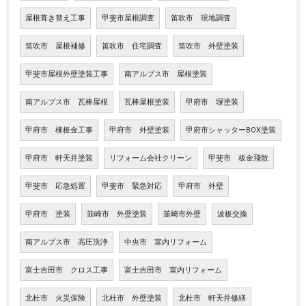
屋根葺き替え工事
甲斐市屋根調査
笛吹市 現地調査
笛吹市 屋根補修
笛吹市 住宅調査
笛吹市 外壁塗装
甲斐市屋根外壁塗装工事
南アルプス市 屋根塗装
南アルプス市 瓦棒屋根
瓦棒屋根塗装
甲府市 塀塗装
甲府市 棟板金工事
甲府市 外壁塗装
甲府市シャッターBOX塗装
甲府市 軒天井塗装
リフォーム会社クリーン
甲斐市 板金飛散
甲斐市 応急処置
甲斐市 緊急対応
甲府市 外壁
甲府市 塗装
韮崎市 外壁塗装
韮崎市外壁
波板交換
南アルプス市 高圧洗浄
中央市 室内リフォーム
富士吉田市 クロス工事
富士吉田市 室内リフォーム
北杜市 火災保険
北杜市 外壁塗装
北杜市 軒天井修繕