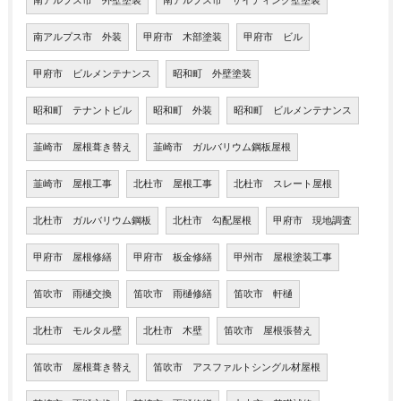
南アルプス市 外壁塗装
南アルプス市 サイディング壁塗装
南アルプス市 外装
甲府市 木部塗装
甲府市 ビル
甲府市 ビルメンテナンス
昭和町 外壁塗装
昭和町 テナントビル
昭和町 外装
昭和町 ビルメンテナンス
韮崎市 屋根葺き替え
韮崎市 ガルバリウム鋼板屋根
韮崎市 屋根工事
北杜市 屋根工事
北杜市 スレート屋根
北杜市 ガルバリウム鋼板
北杜市 勾配屋根
甲府市 現地調査
甲府市 屋根修繕
甲府市 板金修繕
甲州市 屋根塗装工事
笛吹市 雨樋交換
笛吹市 雨樋修繕
笛吹市 軒樋
北杜市 モルタル壁
北杜市 木壁
笛吹市 屋根張替え
笛吹市 屋根葺き替え
笛吹市 アスファルトシングル材屋根