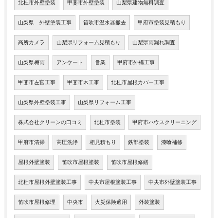
北杜市外壁塗装
甲斐市外壁塗装
山梨県建物無料調査
山梨県 外壁塗装工事
笛吹市温水器撤去
甲府市塗装見積もり
高所カメラ
山梨県リフォーム見積もり
山梨県雨漏れ調査
山梨県梅雨
アンケート
営業
甲府市外構工事
甲斐市左官工事
甲斐市木工事
北杜市屋根カバー工事
山梨県外壁塗装工事
山梨県リフォーム工事
株式会社クリーンの口コミ
北杜市塗装
甲府市ハウスクリーニング
甲府市清掃
高圧洗浄
相見積もり
鉄部塗装
漆喰補修
屋根外壁塗装
笛吹市屋根塗装
笛吹市屋根修繕
北杜市屋根外壁塗装工事
中央市屋根塗装工事
中央市外壁塗装工事
笛吹市屋根修理
中央市
火災保険適用
外装塗装