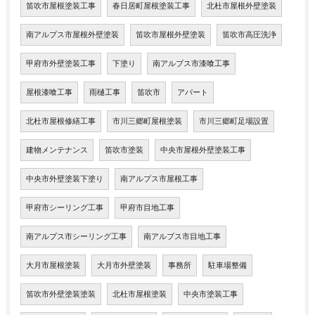
笛吹市屋根塗装工事
春日居町屋根塗装工事
北杜市屋根外壁塗装
南アルプス市屋根外壁塗装
笛吹市屋根外壁塗装
笛吹市高圧洗浄
甲府市外壁塗装工事
下塗り
南アルプス市漆喰工事
屋根漆喰工事
雨樋工事
笛吹市
アパート
北杜市屋根修繕工事
市川三郷町屋根塗装
市川三郷町足場設置
建物メンテナンス
笛吹市塗装
中央市屋根外壁塗装工事
中央市外壁塗装下塗り
南アルプス市屋根工事
甲府市シーリング工事
甲府市目地工事
南アルプス市シーリング工事
南アルプス市目地工事
大月市屋根塗装
大月市外壁塗装
事務所
駐車場整備
笛吹市外壁塗装塗装
北杜市屋根塗装
中央市塗装工事