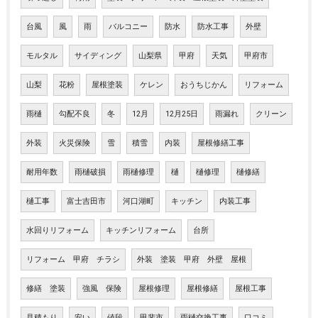
台風
風
雨
バルコニー
防水
防水工事
外壁
モルタル
サイディング
山梨県
甲府
天気
甲府市
山梨
花粉
屋根塗装
ケレン
おうちじかん
リフォーム
雨樋
勾配不良
冬
12月
12月25日
雨漏れ
クリーン
外装
火災保険
雪
積雪
内装
屋根修繕工事
耐用年数
雨樋破損
雨樋修理
樋
樋修理
樋修繕
樋工事
富士吉田市
河口湖町
キッチン
内装工事
水回りリフォーム
キッチンリフォーム
台所
リフォーム 甲府 チラシ
外装 塗装 甲府 外壁 屋根
修繕 塗装
強風 保険
屋根修理
屋根修繕
屋根工事
見積もり
安い
値段
甲斐市
雨樋交換工事
口コミ