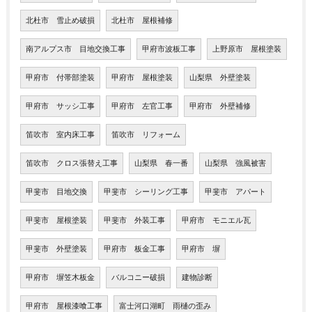
北杜市 雪止め破損
北杜市 屋根補修
南アルプス市 目地交換工事
甲府市波板工事
上野原市 屋根塗装
甲府市 付帯部塗装
甲府市 屋根塗装
山梨県 外壁塗装
甲府市 サッシ工事
甲府市 左官工事
甲府市 外壁補修
笛吹市 室内床工事
笛吹市 リフォーム
笛吹市 クロス張替え工事
山梨県 春一番
山梨県 強風被害
甲斐市 目地交換
甲斐市 シーリング工事
甲斐市 アパート
甲斐市 屋根塗装
甲斐市 外装工事
甲府市 モニエル瓦
甲斐市 外壁塗装
甲府市 板金工事
甲府市 塀
甲府市 塀笠木板金
バルコニー破損
建物診断
甲府市 屋根漆喰工事
富士河口湖町 雨樋の歪み