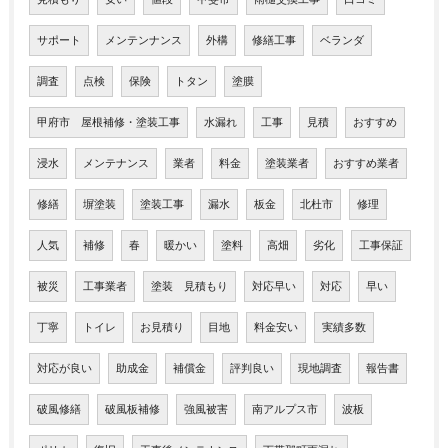
サポート
メンテンナンス
外構
修繕工事
ベランダ
調査
点検
保険
トタン
塗膜
甲府市 屋根補修・塗装工事
水漏れ
工事
見積
おすすめ
浸水
メンテナンス
業者
料金
塗装業者
おすすめ業者
修繕
塀塗装
塗装工事
漏水
板金
北杜市
修理
人気
補修
春
暖かい
塗料
高畑
劣化
工事保証
被災
工事業者
塗装 見積もり
対応早い
対応
早い
丁寧
トイレ
お見積り
目地
料金安い
実績多数
対応が良い
助成金
補償金
評判良い
現地調査
報告書
破風修繕
破風板補修
強風被害
南アルプス市
波板