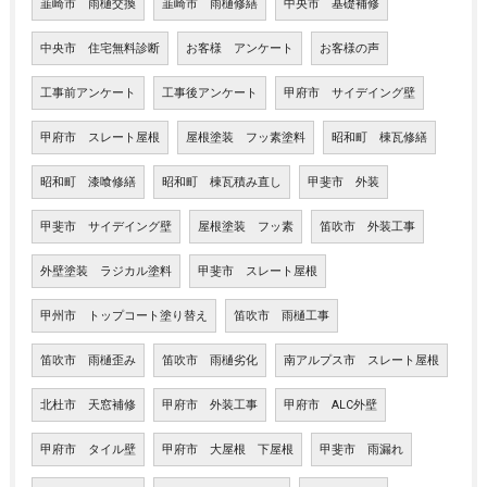
韮崎市 雨樋交換
韮崎市 雨樋修繕
中央市 基礎補修
中央市 住宅無料診断
お客様 アンケート
お客様の声
工事前アンケート
工事後アンケート
甲府市 サイデイング壁
甲府市 スレート屋根
屋根塗装 フッ素塗料
昭和町 棟瓦修繕
昭和町 漆喰修繕
昭和町 棟瓦積み直し
甲斐市 外装
甲斐市 サイデイング壁
屋根塗装 フッ素
笛吹市 外装工事
外壁塗装 ラジカル塗料
甲斐市 スレート屋根
甲州市 トップコート塗り替え
笛吹市 雨樋工事
笛吹市 雨樋歪み
笛吹市 雨樋劣化
南アルプス市 スレート屋根
北杜市 天窓補修
甲府市 外装工事
甲府市 ALC外壁
甲府市 タイル壁
甲府市 大屋根 下屋根
甲斐市 雨漏れ