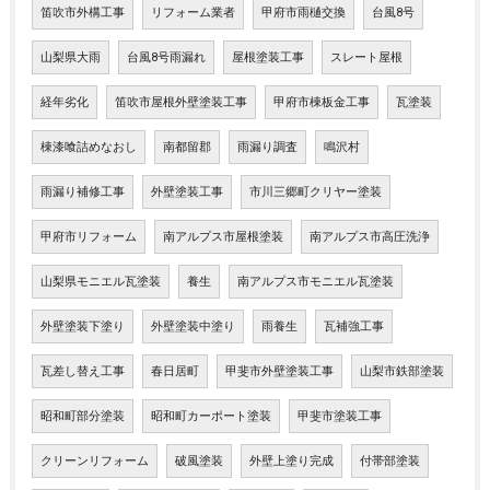
笛吹市外構工事
リフォーム業者
甲府市雨樋交換
台風8号
山梨県大雨
台風8号雨漏れ
屋根塗装工事
スレート屋根
経年劣化
笛吹市屋根外壁塗装工事
甲府市棟板金工事
瓦塗装
棟漆喰詰めなおし
南都留郡
雨漏り調査
鳴沢村
雨漏り補修工事
外壁塗装工事
市川三郷町クリヤー塗装
甲府市リフォーム
南アルプス市屋根塗装
南アルプス市高圧洗浄
山梨県モニエル瓦塗装
養生
南アルプス市モニエル瓦塗装
外壁塗装下塗り
外壁塗装中塗り
雨養生
瓦補強工事
瓦差し替え工事
春日居町
甲斐市外壁塗装工事
山梨市鉄部塗装
昭和町部分塗装
昭和町カーポート塗装
甲斐市塗装工事
クリーンリフォーム
破風塗装
外壁上塗り完成
付帯部塗装