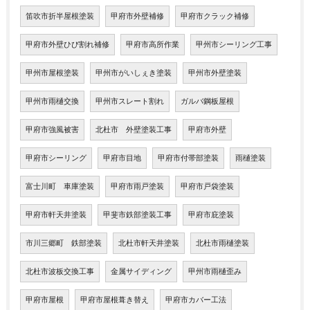
笛吹市折半屋根塗装
甲府市外壁補修
甲府市クラック補修
甲府市外壁ひび割れ補修
甲府市高所作業
甲州市シーリング工事
甲州市屋根塗装
甲州市がいしぇき塗装
甲州市外壁塗装
甲州市雨樋交換
甲州市スレート割れ
ガルバ鋼板屋根
甲府市強風被害
北杜市 外壁塗装工事
甲府市外壁
甲府市シーリング
甲府市目地
甲府市付帯部塗装
雨樋塗装
富士川町 車庫塗装
甲府市雨戸塗装
甲府市戸袋塗装
甲府市軒天井塗装
甲斐市鉄部塗装工事
甲府市庇塗装
市川三郷町 鉄部塗装
北杜市軒天井塗装
北杜市雨樋塗装
北杜市波板交換工事
金属サイディング
甲州市雨樋歪み
甲府市屋根
甲府市屋根葺き替え
甲府市カバー工法