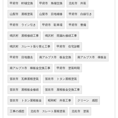
甲府市 軒樋交換
甲府市 角樋交換
北杜市 外装
山梨市 屋根塗装
山梨市 目地補修
甲府市 白線引き
甲府市 ライン引き
甲府市 駐車場
甲府市 整備
鳴沢村 屋根修繕工事
鳴沢村 雨漏れ修繕工事
鳴沢村 スレート張り替え工事
甲府市 住宅診断
甲府市 目地撤去
南アルプス市 板金交換
南アルプス市 棟板金
南アルプス市 棟板金交換工事
甲府市 塗装時期
笛吹市 瓦棒屋根塗装
笛吹市 トタン屋根塗装
笛吹市 屋根板金修繕
笛吹市 屋根板金交換工事
笛吹市 トタン屋根板金
昭和町 外装工事
クリーン 感想
工事の感想
北杜市 スレート屋根塗装
北杜市 塗装