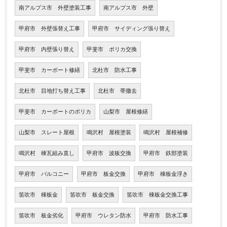
南アルプス市 外壁塗装工事
南アルプス市 外壁
甲府市 外壁張替え工事
甲府市 サイディング張り替え
甲府市 内壁張り替え
甲斐市 ポリカ交換
甲斐市 カーポート修繕
北杜市 防水工事
北杜市 目地打ち替え工事
北杜市 帯撤去
甲斐市 カーポートのポリカ
山梨市 屋根修繕
山梨市 スレート屋根
鳴沢村 屋根塗装
鳴沢村 屋根補修
鳴沢村 棟瓦組み直し
甲府市 波板交換
甲府市 鉄部塗装
甲府市 バルコニー
甲府市 板金交換
甲府市 棟板金浮き
笛吹市 棟板金
笛吹市 板金交換
笛吹市 棟板金交換工事
笛吹市 板金劣化
甲府市 ウレタン防水
甲府市 防水工事