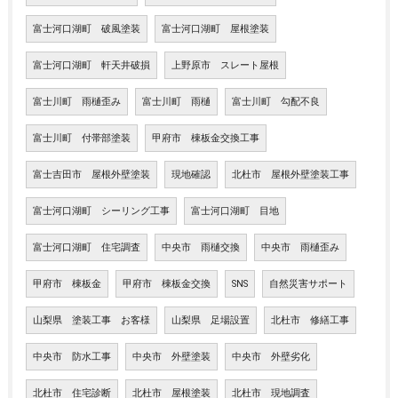
富士河口湖町 破風塗装
富士河口湖町 屋根塗装
富士河口湖町 軒天井破損
上野原市 スレート屋根
富士川町 雨樋歪み
富士川町 雨樋
富士川町 勾配不良
富士川町 付帯部塗装
甲府市 棟板金交換工事
富士吉田市 屋根外壁塗装
現地確認
北杜市 屋根外壁塗装工事
富士河口湖町 シーリング工事
富士河口湖町 目地
富士河口湖町 住宅調査
中央市 雨樋交換
中央市 雨樋歪み
甲府市 棟板金
甲府市 棟板金交換
SNS
自然災害サポート
山梨県 塗装工事 お客様
山梨県 足場設置
北杜市 修繕工事
中央市 防水工事
中央市 外壁塗装
中央市 外壁劣化
北杜市 住宅診断
北杜市 屋根塗装
北杜市 現地調査