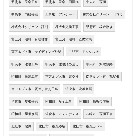
甲斐市 天窓工事
甲斐市 天窓 雨漏れ
中央市 雨樋
中央市 雨樋修繕
工事後 アンケート
株式会社クリーン 口コミ
株式会社クリーン 評判
棟板金交換工事
甲府市 板金浮き
富士河口湖町 目地補修
富士河口湖町 基礎塗装
南アルプス市 サイディング外壁
甲斐市 モルタル壁
中央市 漆喰工事
中央市 漆喰詰め直し
中央市 漆喰修繕
昭和町 塗装工事
南アルプス市 瓦交換
南アルプス市 瓦屋根
南アルプス市 瓦差し替え工事
笛吹市 波板修繕
笛吹市 屋根修繕
昭和町 板金工事
昭和町 棟板金交換
昭和町 屋根修繕
笛吹市 メンテナンス
韮崎市 雨樋工事
北杜市 破風
北杜市 破風修繕
北杜市 破風カバー