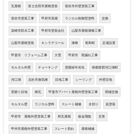
瓦屋根
富士吉田市屋根塗装
笛吹市外壁塗装工事
笛吹市塗装工事
甲府市高畑
ラジカル制御型塗料
交換
韮崎市防水工事
甲府市塗装会社
山梨市屋根漆喰工事
山梨市屋根塗装
キシラデコール
漆喰
昭和町
足場設置
甲斐市 リフォーム工事
大雪
甲府市 雨漏れ工事
モルタル外壁
チョーキング
塗膜経年劣化
南都留郡河口湖町
河口湖
北杜市換気棟
目地工事
シーリング
外壁目地
窓廻り目地
棟瓦
甲斐市アパート屋根外壁塗装工事
雨樋交換
モルタル壁
ラジカル塗料
スレート補修
水切り
庇塗装
甲府市 屋根外壁塗装工事
和瓦屋根
板金飛散
災害
甲州市屋根外壁塗装工事
スレート割れ
屋根補修