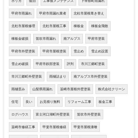
ポリカ
復旧
工事後メンテナンス
下帯那町雨漏れ
甲府市雨漏れ
甲府市雨漏れ業者
北杜市屋根葺き替え
北杜市屋根修理
北杜市屋根工事
棟板金
棟板金飛散
棟板金破損
笛吹市雨漏れ
南アルプス
甲府市塗装
甲府市外壁塗装
甲府市屋根塗装
雪止め
雪止め設置
雪止め破損
甲府市鉄部塗装
評判
市川三郷町塗装
市川三郷町外壁塗装
雨樋詰まり
南アルプス市外壁塗装
雨樋歪み
山梨県雨漏れ
韮崎市屋根外壁塗装
株式会社クリーン
住宅
良い
お見積り無料
リフォーム工事
板金工事
ログハウス
富士河口湖町外壁塗装
笛吹市外壁塗装
韮崎市修繕工事
甲斐市屋根修繕
甲斐市屋根漆喰