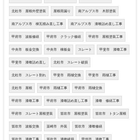
北杜市 屋根外壁塗装
屋根雨漏り
南アルプス市 木部塗装
南アルプス市 棟瓦積み直し工事
南アルプス市 漆喰詰め直し工事
甲府市 波板修繕
甲府市 クラック修繕
甲府市 屋根塗装工事
中央市 板金交換
中央市 棟板金
スレート
甲斐市 漆喰工事
甲斐市 漆喰詰め直し
北杜市 スレート破損
北杜市 スレート割れ
甲斐市 雨樋交換
甲斐市 雨樋工事
北杜市 屋根
甲府市 雨樋工事
甲府市 雨樋交換
甲府市 漆喰工事
甲府市 漆喰詰め直し工事
漆喰 修繕工事
甲府市 スレート屋根塗装
笛吹市 屋根塗装
笛吹市 トタン屋根
笛吹市 波板交換
韮崎市 外装
笛吹市 漆喰修繕
笛吹市 漆喰工事
笛吹市 漆喰破損
甲州市 漆喰工事