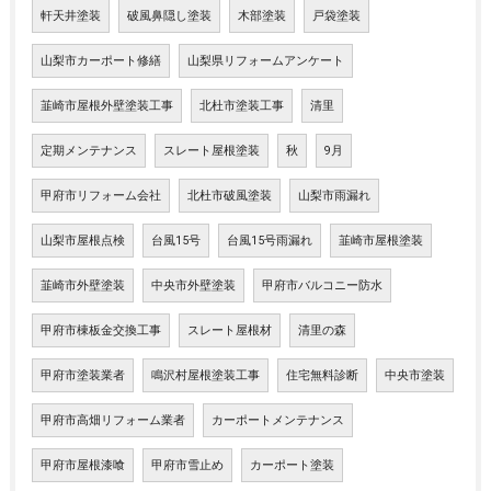
軒天井塗装
破風鼻隠し塗装
木部塗装
戸袋塗装
山梨市カーポート修繕
山梨県リフォームアンケート
韮崎市屋根外壁塗装工事
北杜市塗装工事
清里
定期メンテナンス
スレート屋根塗装
秋
9月
甲府市リフォーム会社
北杜市破風塗装
山梨市雨漏れ
山梨市屋根点検
台風15号
台風15号雨漏れ
韮崎市屋根塗装
韮崎市外壁塗装
中央市外壁塗装
甲府市バルコニー防水
甲府市棟板金交換工事
スレート屋根材
清里の森
甲府市塗装業者
鳴沢村屋根塗装工事
住宅無料診断
中央市塗装
甲府市高畑リフォーム業者
カーポートメンテナンス
甲府市屋根漆喰
甲府市雪止め
カーポート塗装