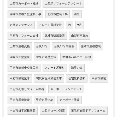
山梨市カーポート修繕
山梨県リフォームアンケート
韮崎市屋根外壁塗装工事
北杜市塗装工事
清里
定期メンテナンス
スレート屋根塗装
秋
9月
甲府市リフォーム会社
北杜市破風塗装
山梨市雨漏れ
山梨市屋根点検
台風15号
台風15号雨漏れ
韮崎市屋根塗装
韮崎市外壁塗装
中央市外壁塗装
甲府市バルコニー防水
甲府市棟板金交換工事
スレート屋根材
清里の森
甲府市塗装業者
鳴沢村屋根塗装工事
住宅無料診断
中央市塗装
甲府市高畑リフォーム業者
カーポートメンテナンス
甲府市屋根漆喰
甲府市雪止め
カーポート塗装
中央市折半屋根塗装
山梨ドローン調査
笛吹市玄関ドアリフォーム