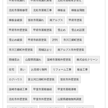
甲府市雨漏れ
甲府市雨漏れ業者
北杜市屋根葺き替え
北杜市屋根修理
北杜市屋根工事
棟板金
棟板金飛散
棟板金破損
笛吹市雨漏れ
南アルプス
甲府市塗装
甲府市外壁塗装
甲府市屋根塗装
雪止め
雪止め設置
雪止め破損
甲府市鉄部塗装
評判
市川三郷町塗装
市川三郷町外壁塗装
雨樋詰まり
南アルプス市外壁塗装
雨樋歪み
山梨県雨漏れ
韮崎市屋根外壁塗装
株式会社クリーン
住宅
良い
お見積り無料
リフォーム工事
板金工事
ログハウス
富士河口湖町外壁塗装
笛吹市外壁塗装
韮崎市修繕工事
甲斐市屋根修繕
甲斐市屋根漆喰
北杜市外壁塗装
甲斐市外壁塗装
山梨県建物無料調査