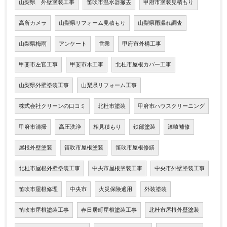
山梨県 外壁塗装工事
笛吹市温水器撤去
甲府市塗装見積もり
高所カメラ
山梨県リフォーム見積もり
山梨県雨漏れ調査
山梨県梅雨
アンケート
営業
甲府市外構工事
甲斐市左官工事
甲斐市木工事
北杜市屋根カバー工事
山梨県外壁塗装工事
山梨県リフォーム工事
株式会社クリーンの口コミ
北杜市塗装
甲府市ハウスクリーニング
甲府市清掃
高圧洗浄
相見積もり
鉄部塗装
漆喰補修
屋根外壁塗装
笛吹市屋根塗装
笛吹市屋根修繕
北杜市屋根外壁塗装工事
中央市屋根塗装工事
中央市外壁塗装工事
笛吹市屋根修理
中央市
火災保険適用
外装塗装
笛吹市屋根塗装工事
春日居町屋根塗装工事
北杜市屋根外壁塗装