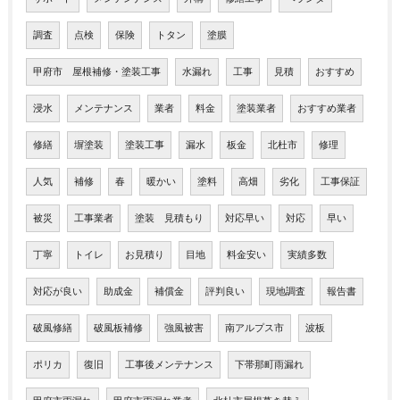
調査
点検
保険
トタン
塗膜
甲府市 屋根補修・塗装工事
水漏れ
工事
見積
おすすめ
浸水
メンテナンス
業者
料金
塗装業者
おすすめ業者
修繕
塀塗装
塗装工事
漏水
板金
北杜市
修理
人気
補修
春
暖かい
塗料
高畑
劣化
工事保証
被災
工事業者
塗装 見積もり
対応早い
対応
早い
丁寧
トイレ
お見積り
目地
料金安い
実績多数
対応が良い
助成金
補償金
評判良い
現地調査
報告書
破風修繕
破風板補修
強風被害
南アルプス市
波板
ポリカ
復旧
工事後メンテナンス
下帯那町雨漏れ