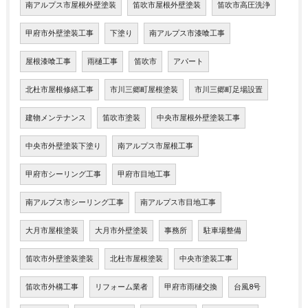
南アルプス市屋根外壁塗装
笛吹市屋根外壁塗装
笛吹市高圧洗浄
甲府市外壁塗装工事
下塗り
南アルプス市漆喰工事
屋根漆喰工事
雨樋工事
笛吹市
アパート
北杜市屋根修繕工事
市川三郷町屋根塗装
市川三郷町足場設置
建物メンテナンス
笛吹市塗装
中央市屋根外壁塗装工事
中央市外壁塗装下塗り
南アルプス市屋根工事
甲府市シーリング工事
甲府市目地工事
南アルプス市シーリング工事
南アルプス市目地工事
大月市屋根塗装
大月市外壁塗装
事務所
駐車場整備
笛吹市外壁塗装塗装
北杜市屋根塗装
中央市塗装工事
笛吹市外構工事
リフォーム業者
甲府市雨樋交換
台風8号