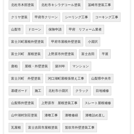
北杜市木部塗装
北杜市キシラデコール塗装
韮崎市塗装工事
クリヤ塗装
甲府市クリーン
シーリング工事
コーキング工事
山梨市
ドローン
保険申請
甲府 リフォーム業者
富士川町屋根外壁塗装
甲府市屋根外壁塗装
小淵沢
富士川町 屋根塗装
上野原市外壁塗装
富士吉田
平屋
唐柏
屋根・外壁塗装
築30年
マンション
富士川町 外壁塗装
河口湖町屋根張替え工事
山梨県中央市
基礎ガード
施工
北杜市小淵沢
クラック
目地補修
山梨県外壁塗装
上野原市 屋根塗装工事
スレート屋根補修
山中湖村別荘塗装
漆喰工事
漆喰修繕
漆喰詰め直し
瓦屋根
富士吉田市屋根塗装
笛吹市外壁塗装工事