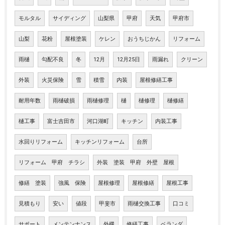
モルタル
サイディング
山梨県
甲府
天気
甲府市
山梨
花粉
屋根塗装
ケレン
おうちじかん
リフォーム
雨樋
勾配不良
冬
12月
12月25日
雨漏れ
クリーン
外装
火災保険
雪
積雪
内装
屋根修繕工事
耐用年数
雨樋破損
雨樋修理
樋
樋修理
樋修繕
樋工事
富士吉田市
河口湖町
キッチン
内装工事
水回りリフォーム
キッチンリフォーム
台所
リフォーム 甲府 チラシ
外装 塗装 甲府 外壁 屋根
修繕 塗装
強風 保険
屋根修理
屋根修繕
屋根工事
見積もり
安い
値段
甲斐市
雨樋交換工事
口コミ
サポート
メンテンナンス
外構
修繕工事
ベランダ