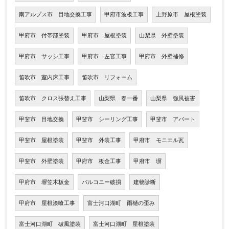
南アルプス市 目地交換工事
甲府市波板工事
上野原市 屋根塗装
甲府市 付帯部塗装
甲府市 屋根塗装
山梨県 外壁塗装
甲府市 サッシ工事
甲府市 左官工事
甲府市 外壁補修
笛吹市 室内床工事
笛吹市 リフォーム
笛吹市 クロス張替え工事
山梨県 春一番
山梨県 強風被害
甲斐市 目地交換
甲斐市 シーリング工事
甲斐市 アパート
甲斐市 屋根塗装
甲斐市 外装工事
甲府市 モニエル瓦
甲斐市 外壁塗装
甲府市 板金工事
甲府市 塀
甲府市 塀笠木板金
バルコニー破損
建物診断
甲府市 屋根漆喰工事
富士河口湖町 雨樋の歪み
富士河口湖町 破風塗装
富士河口湖町 屋根塗装