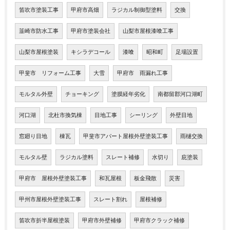
笛吹市塗装工事
甲府市高畑
ラジカル制御型塗料
交換
韮崎市防水工事
甲府市塗装会社
山梨市屋根漆喰工事
山梨市屋根塗装
キシラデコール
漆喰
昭和町
足場設置
甲斐市 リフォーム工事
大雪
甲府市 雨漏れ工事
モルタル外壁
チョーキング
塗膜経年劣化
南都留郡河口湖町
河口湖
北杜市換気棟
目地工事
シーリング
外壁目地
窓廻り目地
棟瓦
甲斐市アパート屋根外壁塗装工事
雨樋交換
モルタル壁
ラジカル塗料
スレート補修
水切り
庇塗装
甲府市 屋根外壁塗装工事
和瓦屋根
板金飛散
災害
甲州市屋根外壁塗装工事
スレート割れ
屋根補修
笛吹市折半屋根塗装
甲府市外壁補修
甲府市クラック補修