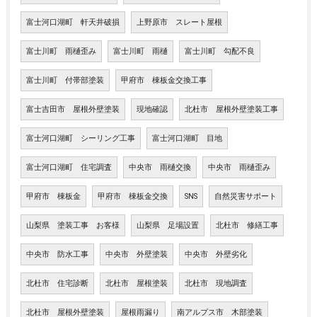
富士河口湖町 軒天井破損
上野原市 スレート屋根
富士川町 雨樋歪み
富士川町 雨樋
富士川町 勾配不良
富士川町 付帯部塗装
甲府市 棟板金交換工事
富士吉田市 屋根外壁塗装
現地確認
北杜市 屋根外壁塗装工事
富士河口湖町 シーリング工事
富士河口湖町 目地
富士河口湖町 住宅調査
中央市 雨樋交換
中央市 雨樋歪み
甲府市 棟板金
甲府市 棟板金交換
SNS
自然災害サポート
山梨県 塗装工事 お客様
山梨県 足場設置
北杜市 修繕工事
中央市 防水工事
中央市 外壁塗装
中央市 外壁劣化
北杜市 住宅診断
北杜市 屋根塗装
北杜市 現地調査
北杜市 屋根外壁塗装
屋根雨漏り
南アルプス市 木部塗装