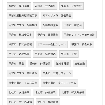
笛吹市 屋根補修
笛吹市 住宅調査
笛吹市 外壁塗装
甲斐市屋根外壁塗装工事
南アルプス市 屋根塗装
南アルプス市 瓦棒屋根
瓦棒屋根塗装
甲府市 塀塗装
甲府市 棟板金工事
甲府市 外壁塗装
甲府市シャッターBOX塗装
甲府市 軒天井塗装
リフォーム会社クリーン
甲斐市 板金飛散
甲斐市 応急処置
甲斐市 緊急対応
甲府市 外壁
甲府市 塗装
韮崎市 外壁塗装
韮崎市外壁
波板交換
南アルプス市 高圧洗浄
中央市 室内リフォーム
富士吉田市 クロス工事
富士吉田市 室内リフォーム
北杜市 火災保険
北杜市 外壁塗装
北杜市 軒天井修繕
北杜市 雪止め破損
北杜市 屋根補修