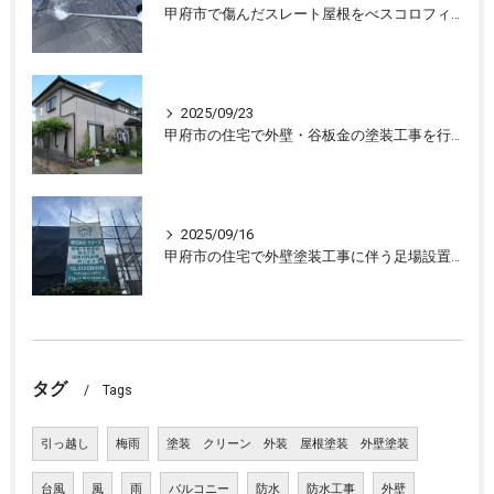
甲府市で傷んだスレート屋根をべスコロフィラーを下塗りし屋根塗装しました
2025/09/23
甲府市の住宅で外壁・谷板金の塗装工事を行ない、住宅が生まれ変わりました
2025/09/16
甲府市の住宅で外壁塗装工事に伴う足場設置、外壁の下処理を行いました。
タグ
Tags
引っ越し
梅雨
塗装 クリーン 外装 屋根塗装 外壁塗装
台風
風
雨
バルコニー
防水
防水工事
外壁