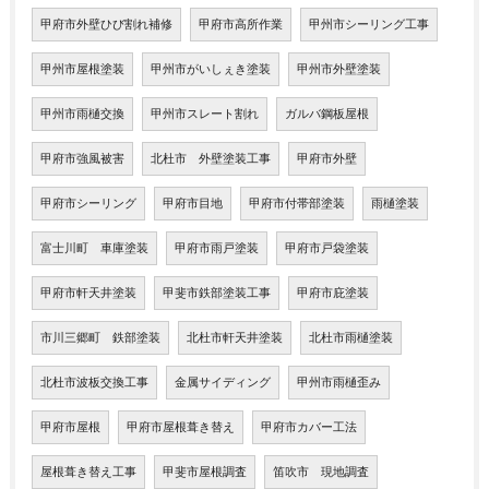
甲府市外壁ひび割れ補修
甲府市高所作業
甲州市シーリング工事
甲州市屋根塗装
甲州市がいしぇき塗装
甲州市外壁塗装
甲州市雨樋交換
甲州市スレート割れ
ガルバ鋼板屋根
甲府市強風被害
北杜市 外壁塗装工事
甲府市外壁
甲府市シーリング
甲府市目地
甲府市付帯部塗装
雨樋塗装
富士川町 車庫塗装
甲府市雨戸塗装
甲府市戸袋塗装
甲府市軒天井塗装
甲斐市鉄部塗装工事
甲府市庇塗装
市川三郷町 鉄部塗装
北杜市軒天井塗装
北杜市雨樋塗装
北杜市波板交換工事
金属サイディング
甲州市雨樋歪み
甲府市屋根
甲府市屋根葺き替え
甲府市カバー工法
屋根葺き替え工事
甲斐市屋根調査
笛吹市 現地調査