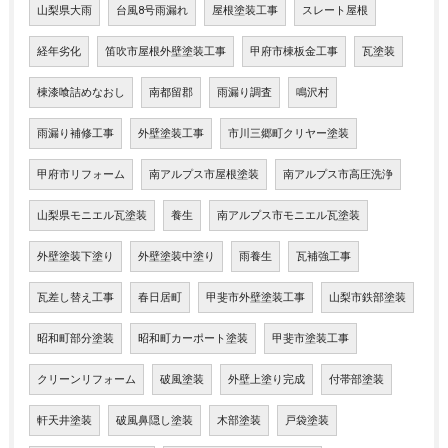
山梨県大雨
台風8号雨漏れ
屋根塗装工事
スレート屋根
経年劣化
笛吹市屋根外壁塗装工事
甲府市棟板金工事
瓦塗装
棟漆喰詰めなおし
南都留郡
雨漏り調査
鳴沢村
雨漏り補修工事
外壁塗装工事
市川三郷町クリヤー塗装
甲府市リフォーム
南アルプス市屋根塗装
南アルプス市高圧洗浄
山梨県モニエル瓦塗装
養生
南アルプス市モニエル瓦塗装
外壁塗装下塗り
外壁塗装中塗り
雨養生
瓦補強工事
瓦差し替え工事
春日居町
甲斐市外壁塗装工事
山梨市鉄部塗装
昭和町部分塗装
昭和町カーポート塗装
甲斐市塗装工事
クリーンリフォーム
破風塗装
外壁上塗り完成
付帯部塗装
軒天井塗装
破風鼻隠し塗装
木部塗装
戸袋塗装