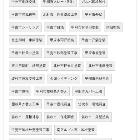
甲州市雨樋交換
甲州市スレート割れ
ガルバ鋼板屋根
甲府市強風被害
北杜市 外壁塗装工事
甲府市外壁
甲府市シーリング
甲府市目地
甲府市付帯部塗装
雨樋塗装
富士川町 車庫塗装
甲府市雨戸塗装
甲府市戸袋塗装
甲府市軒天井塗装
甲斐市鉄部塗装工事
甲府市庇塗装
市川三郷町 鉄部塗装
北杜市軒天井塗装
北杜市雨樋塗装
北杜市波板交換工事
金属サイディング
甲州市雨樋歪み
甲府市屋根
甲府市屋根葺き替え
甲府市カバー工法
屋根葺き替え工事
甲斐市屋根調査
笛吹市 現地調査
笛吹市 屋根補修
笛吹市 住宅調査
笛吹市 外壁塗装
甲斐市屋根外壁塗装工事
南アルプス市 屋根塗装