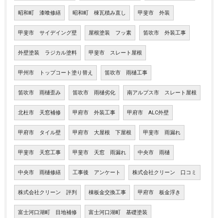
昭和町 漆喰修繕
昭和町 棟瓦積み直し
甲斐市 外装
甲斐市 サイデイング壁
屋根塗装 フッ素
笛吹市 外装工事
外壁塗装 ラジカル塗料
甲斐市 スレート屋根
甲州市 トップコート塗り替え
笛吹市 雨樋工事
笛吹市 雨樋歪み
笛吹市 雨樋劣化
南アルプス市 スレート屋根
北杜市 天窓補修
甲府市 外装工事
甲府市 ALC外壁
甲府市 タイル壁
甲府市 大屋根 下屋根
甲斐市 雨漏れ
甲斐市 天窓工事
甲斐市 天窓 雨漏れ
中央市 雨樋
中央市 雨樋修繕
工事後 アンケート
株式会社クリーン 口コミ
株式会社クリーン 評判
棟板金交換工事
甲府市 板金浮き
富士河口湖町 目地補修
富士河口湖町 基礎塗装