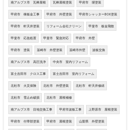
南アルプス市 瓦棒屋根
瓦棒屋根塗装
甲府市 塀塗装
甲府市 棟板金工事
甲府市 外壁塗装
甲府市シャッターBOX塗装
甲府市 軒天井塗装
リフォーム会社クリーン
甲斐市 板金飛散
甲斐市 応急処置
甲斐市 緊急対応
甲府市 外壁
甲府市 塗装
韮崎市 外壁塗装
韮崎市外壁
波板交換
南アルプス市 高圧洗浄
中央市 室内リフォーム
富士吉田市 クロス工事
富士吉田市 室内リフォーム
北杜市 火災保険
北杜市 外壁塗装
北杜市 軒天井修繕
北杜市 雪止め破損
北杜市 屋根補修
南アルプス市 目地交換工事
甲府市波板工事
上野原市 屋根塗装
甲府市 付帯部塗装
甲府市 屋根塗装
山梨県 外壁塗装