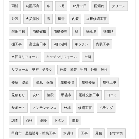
雨樋
勾配不良
冬
12月
12月25日
雨漏れ
クリーン
外装
火災保険
雪
積雪
内装
屋根修繕工事
耐用年数
雨樋破損
雨樋修理
樋
樋修理
樋修繕
樋工事
富士吉田市
河口湖町
キッチン
内装工事
水回りリフォーム
キッチンリフォーム
台所
リフォーム 甲府 チラシ
外装 塗装 甲府 外壁 屋根
修繕 塗装
強風 保険
屋根修理
屋根修繕
屋根工事
見積もり
安い
値段
甲斐市
雨樋交換工事
口コミ
サポート
メンテンナンス
外構
修繕工事
ベランダ
調査
点検
保険
トタン
塗膜
甲府市 屋根補修・塗装工事
水漏れ
工事
見積
おすすめ