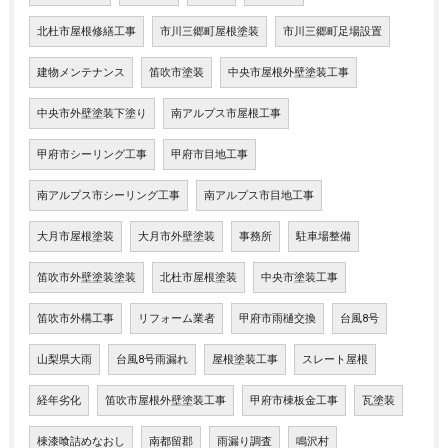
北杜市屋根修繕工事
市川三郷町屋根塗装
市川三郷町足場設置
建物メンテナンス
笛吹市塗装
中央市屋根外壁塗装工事
中央市外壁塗装下塗り
南アルプス市屋根工事
甲府市シーリング工事
甲府市目地工事
南アルプス市シーリング工事
南アルプス市目地工事
大月市屋根塗装
大月市外壁塗装
事務所
駐車場整備
笛吹市外壁塗装塗装
北杜市屋根塗装
中央市塗装工事
笛吹市外構工事
リフォーム業者
甲府市雨樋交換
台風8号
山梨県大雨
台風8号雨漏れ
屋根塗装工事
スレート屋根
経年劣化
笛吹市屋根外壁塗装工事
甲府市棟板金工事
瓦塗装
棟漆喰詰めなおし
南都留郡
雨漏り調査
鳴沢村