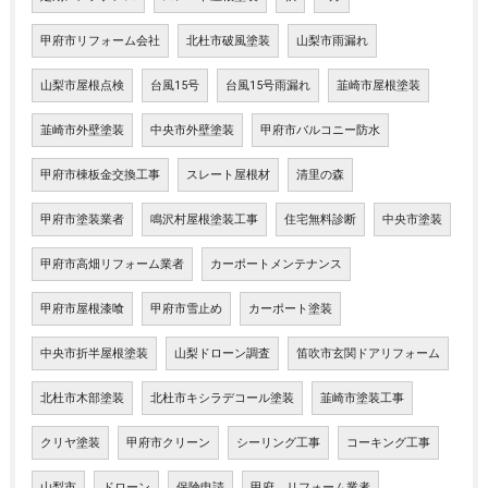
甲府市リフォーム会社
北杜市破風塗装
山梨市雨漏れ
山梨市屋根点検
台風15号
台風15号雨漏れ
韮崎市屋根塗装
韮崎市外壁塗装
中央市外壁塗装
甲府市バルコニー防水
甲府市棟板金交換工事
スレート屋根材
清里の森
甲府市塗装業者
鳴沢村屋根塗装工事
住宅無料診断
中央市塗装
甲府市高畑リフォーム業者
カーポートメンテナンス
甲府市屋根漆喰
甲府市雪止め
カーポート塗装
中央市折半屋根塗装
山梨ドローン調査
笛吹市玄関ドアリフォーム
北杜市木部塗装
北杜市キシラデコール塗装
韮崎市塗装工事
クリヤ塗装
甲府市クリーン
シーリング工事
コーキング工事
山梨市
ドローン
保険申請
甲府 リフォーム業者