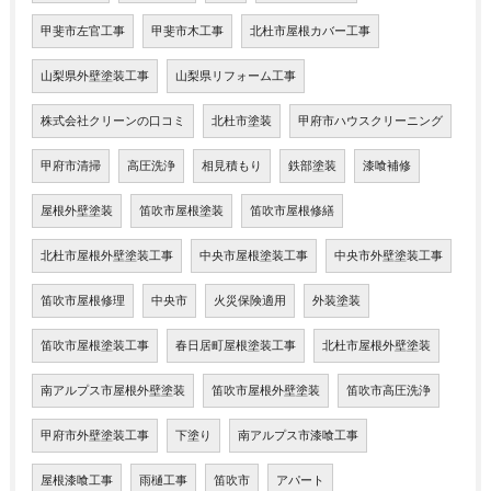
甲斐市左官工事
甲斐市木工事
北杜市屋根カバー工事
山梨県外壁塗装工事
山梨県リフォーム工事
株式会社クリーンの口コミ
北杜市塗装
甲府市ハウスクリーニング
甲府市清掃
高圧洗浄
相見積もり
鉄部塗装
漆喰補修
屋根外壁塗装
笛吹市屋根塗装
笛吹市屋根修繕
北杜市屋根外壁塗装工事
中央市屋根塗装工事
中央市外壁塗装工事
笛吹市屋根修理
中央市
火災保険適用
外装塗装
笛吹市屋根塗装工事
春日居町屋根塗装工事
北杜市屋根外壁塗装
南アルプス市屋根外壁塗装
笛吹市屋根外壁塗装
笛吹市高圧洗浄
甲府市外壁塗装工事
下塗り
南アルプス市漆喰工事
屋根漆喰工事
雨樋工事
笛吹市
アパート